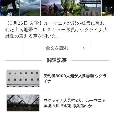
【6月26日 AFP】ルーマニア北部の残雪に覆わ
れた山岳地帯で、レスキュー隊員はウクライナ人
男性の震える声を聞いた。
全文を読む
>
関連記事
受刑者3000人超が入隊志願 ウクラ
イナ
ウクライナ人男性3人、ルーマニア
国境の川で水死 徴兵逃れか