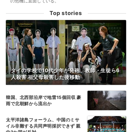
の危機に直面している。
Top stories
タイの学校で10代少年が発砲、教師・生徒ら6
人殺害 祖父母殺害した後移動
韓国、北西部沿岸で地雷15個回収 豪
雨で北朝鮮から流出か
太平洋諸島フォーラム、中国のミサ
イル非難する共同声明採択できず 親