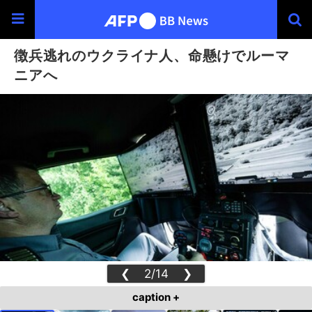
徴兵逃れのウクライナ人、命懸けでルーマ
ニアへ
❮
2/14
❯
caption +