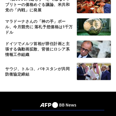
ブリトーの価格めぐる議論、米共和
党の「内戦」に発展
マラドーナさんの「神の手」ボー
ル、今月競売に 落札予想価格は1千万
ドル
ドイツでメルツ首相が辞任計画と主
張する偽動画拡散、背後にロシア系
情報工作組織
サウジ、トルコ、パキスタンが共同
防衛協定締結