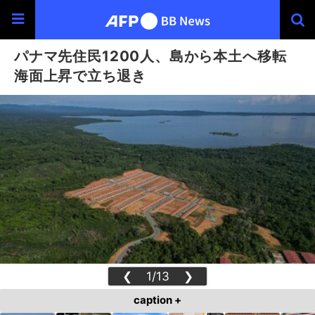
パナマ先住民1200人、島から本土へ移転
海面上昇で立ち退き
❮
1/13
❯
caption +