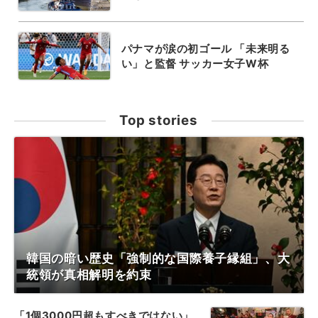
パナマが涙の初ゴール 「未来明る
い」と監督 サッカー女子W杯
Top stories
韓国の暗い歴史「強制的な国際養子縁組」、大
統領が真相解明を約束
「1個3000円超もすべきではない」