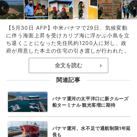
【5月30日 AFP】中米パナマで29日、気候変動
に伴う海面上昇を受けカリブ海に浮かぶ小島を立
ち退くことになった先住民約1200人に対し、政
府が用意した本土の住宅の引き渡しが行われた。
全文を読む
>
関連記事
パナマ運河の太平洋口に新クルーズ
船ターミナル 観光客増に期待
パナマ運河、水不足で通航制限1年延
長も