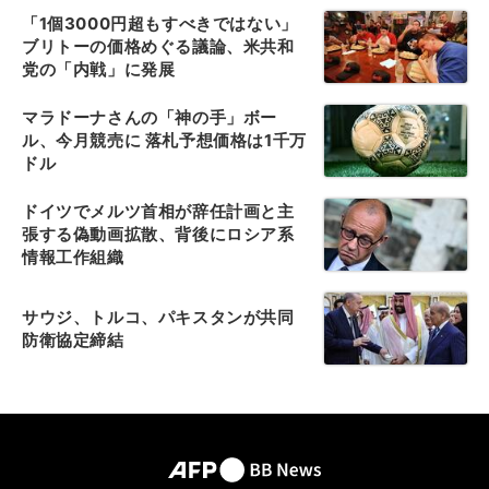
「1個3000円超もすべきではない」
ブリトーの価格めぐる議論、米共和
党の「内戦」に発展
マラドーナさんの「神の手」ボー
ル、今月競売に 落札予想価格は1千万
ドル
ドイツでメルツ首相が辞任計画と主
張する偽動画拡散、背後にロシア系
情報工作組織
サウジ、トルコ、パキスタンが共同
防衛協定締結