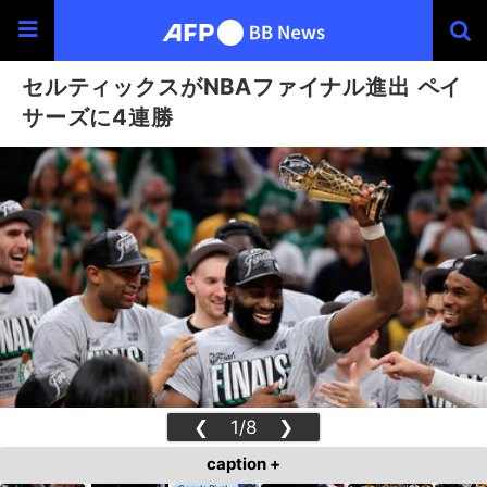
セルティックスがNBAファイナル進出 ペイ
サーズに4連勝
❮
1/8
❯
caption +