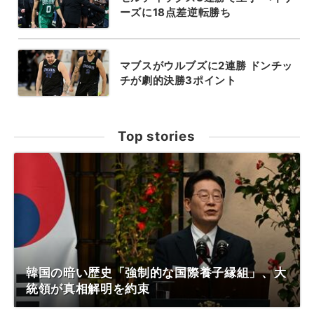
ーズに18点差逆転勝ち
マブスがウルブズに2連勝 ドンチッ
チが劇的決勝3ポイント
Top stories
韓国の暗い歴史「強制的な国際養子縁組」、大
統領が真相解明を約束