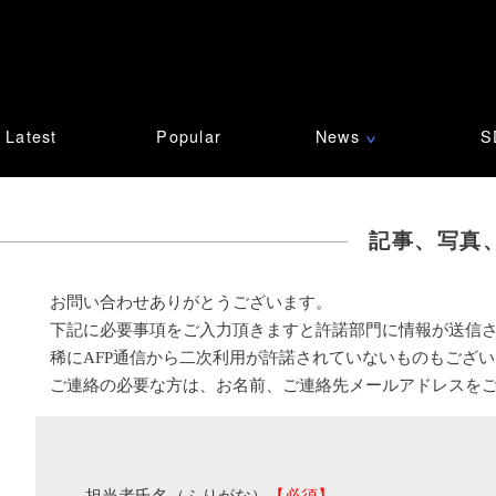
Latest
Popular
News
S
∨
記事、写真
お問い合わせありがとうございます。
下記に必要事項をご入力頂きますと許諾部門に情報が送信
稀にAFP通信から二次利用が許諾されていないものもござ
ご連絡の必要な方は、お名前、ご連絡先メールアドレスを