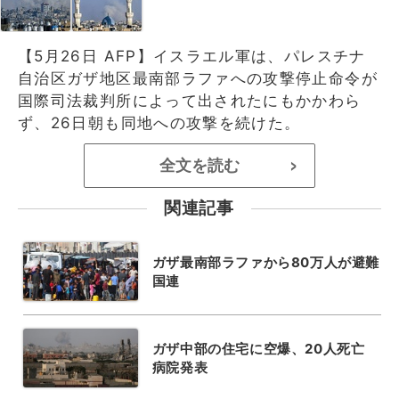
【5月26日 AFP】イスラエル軍は、パレスチナ
自治区ガザ地区最南部ラファへの攻撃停止命令が
国際司法裁判所によって出されたにもかかわら
ず、26日朝も同地への攻撃を続けた。
全文を読む
>
関連記事
ガザ最南部ラファから80万人が避難
国連
ガザ中部の住宅に空爆、20人死亡
病院発表