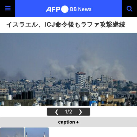
イスラエル、ICJ命令後もラファ攻撃継続
❮
1/2
❯
caption +