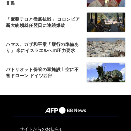
非難
「麻薬テロと徹底抗戦」 コロンビア
新大統領就任翌日に連続爆破
ハマス、ガザ和平案「履行の準備あ
り」 米にイスラエルへの圧力要求
パトリオット保管の軍施設上空に不
審ドローン ドイツ西部
サイトからのお知らせ