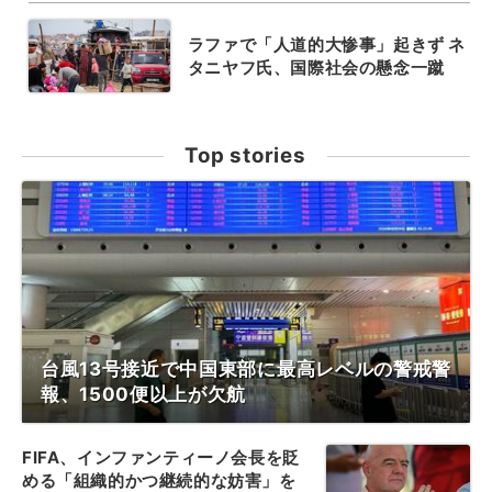
ラファで「人道的大惨事」起きず ネ
タニヤフ氏、国際社会の懸念一蹴
Top stories
台風13号接近で中国東部に最高レベルの警戒警
報、1500便以上が欠航
FIFA、インファンティーノ会長を貶
める「組織的かつ継続的な妨害」を