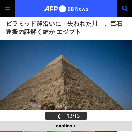
ピラミッド群沿いに「失われた川」、巨石
運搬の謎解く鍵か エジプト
❮
13/13
❯
caption +