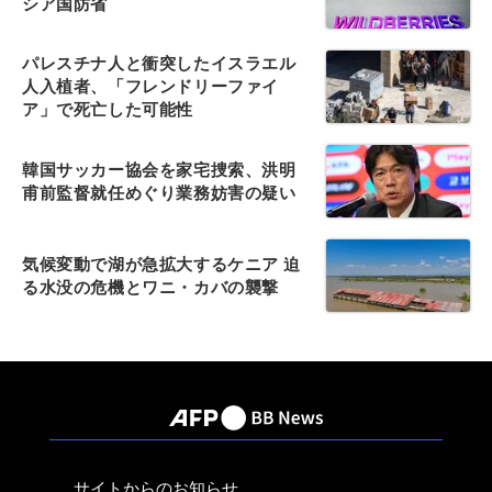
シア国防省
パレスチナ人と衝突したイスラエル
人入植者、「フレンドリーファイ
ア」で死亡した可能性
韓国サッカー協会を家宅捜索、洪明
甫前監督就任めぐり業務妨害の疑い
気候変動で湖が急拡大するケニア 迫
る水没の危機とワニ・カバの襲撃
サイトからのお知らせ