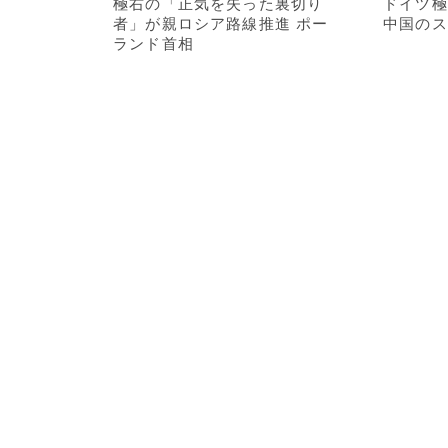
極右の「正気を失った裏切り
ドイツ極
者」が親ロシア路線推進 ポー
中国のス
ランド首相