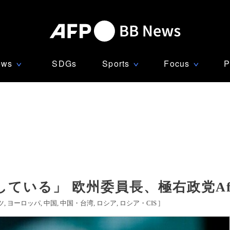
ews
SDGs
Sports
Focus
P
∨
∨
∨
ている」 欧州委員長、極右政党A
ツ
ヨーロッパ
中国
中国・台湾
ロシア
ロシア・CIS
]