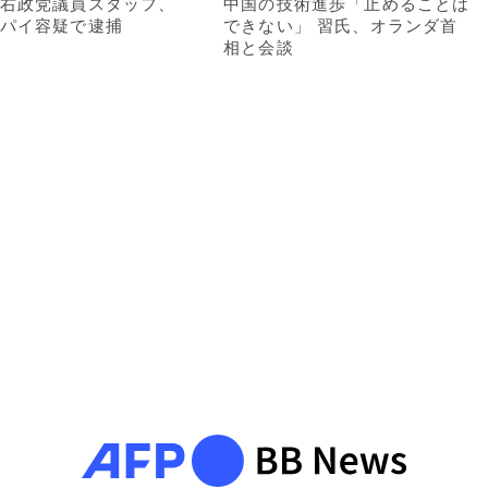
右政党議員スタッフ、
中国の技術進歩「止めることは
パイ容疑で逮捕
できない」 習氏、オランダ首
相と会談