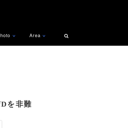
hoto
Area
∨
∨
fDを非難