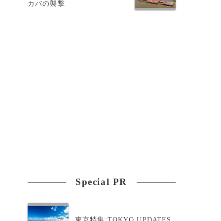
カバの襲撃
Special PR
東京特集:TOKYO UPDATES