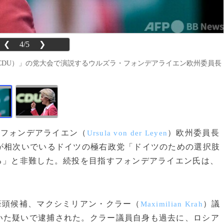
❮
4/5
❯
CDU）」の党大会で演説するウルズラ・フォンデアライエン欧州委員長
・フォンデアライエン（
）欧州委員長
Ursula von der Leyen
が相次いでいるドイツの極右政党「ドイツのための選択肢
る」と非難した。続投を目指すフォンデアライエン氏は、
筆頭候補、マクシミリアン・クラー（
）議
Maximilian Krah
いた疑いで逮捕された。クラー議員自身も過去に、ロシア