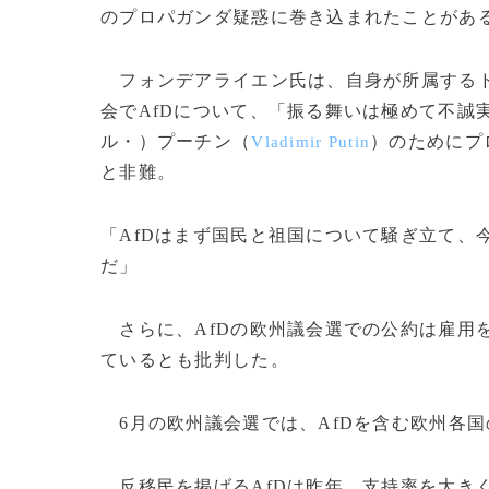
のプロパガンダ疑惑に巻き込まれたことがあ
フォンデアライエン氏は、自身が所属するド
会でAfDについて、「振る舞いは極めて不誠
ル・）プーチン（
）のためにプ
Vladimir Putin
と非難。
「AfDはまず国民と祖国について騒ぎ立て、
だ」
さらに、AfDの欧州議会選での公約は雇用を
ているとも批判した。
6月の欧州議会選では、AfDを含む欧州各
反移民を掲げるAfDは昨年、支持率を大き