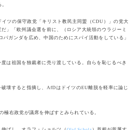
る。
イツの保守政党「キリスト教民主同盟（CDU）」の党大
実だ」「欧州議会選を前に、（ロシア大統領のウラジーミ
ロパガンダを広め、中国のためにスパイ活動をしている」
今度は祖国を独裁者に売り渡している。自らを恥じるべき
破壊すると指摘し、AfDはドイツのEU離脱を軽率に論じ
国の極右政党が議席を伸ばすとみられている。
く伸ばし、オラフ・ショルツ（
）首相が所属す
Olaf Scholz