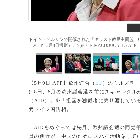
ドイツ・ベルリンで開催された「キリスト教民主同盟（
（2024年5月8日撮影）。(c)JOHN MACDOUGALL / AFP
【5月9日 AFP】欧州連合（
）のウルズラ
EU
は8日、6月の欧州議会選を前にスキャンダル
（AfD）」を「祖国を独裁者に売り渡してい
元ドイツ国防相。
AfDをめぐっては先月、欧州議会選の同党
員の側近が、中国のためにスパイ活動をして