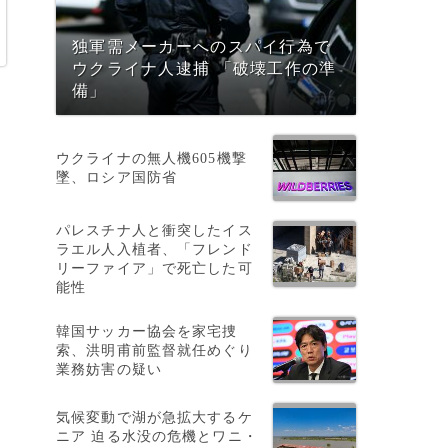
独軍需メーカーへのスパイ行為で
ウクライナ人逮捕 「破壊工作の準
備」
ウクライナの無人機605機撃
墜、ロシア国防省
パレスチナ人と衝突したイス
ラエル人入植者、「フレンド
リーファイア」で死亡した可
能性
韓国サッカー協会を家宅捜
索、洪明甫前監督就任めぐり
業務妨害の疑い
気候変動で湖が急拡大するケ
ニア 迫る水没の危機とワニ・