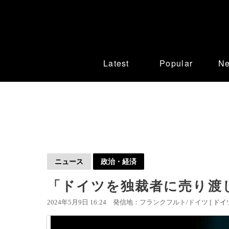
Latest
Popular
N
ニュース
政治・経済
「ドイツを独裁者に売り渡し
2024年5月9日 16:24
発信地：フランクフルト/ドイツ [
ドイ