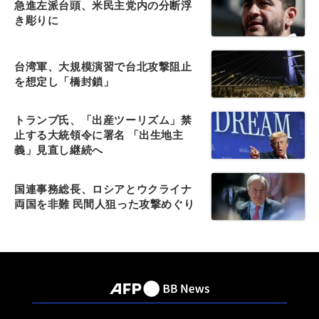
急進左派台頭、米民主党内の分断浮
き彫りに
台湾軍、大規模演習で台北攻撃阻止
を想定し「橋封鎖」
トランプ氏、「出産ツーリズム」禁
止する大統領令に署名 「出生地主
義」見直し継続へ
国連事務総長、ロシアとウクライナ
両国を非難 民間人狙った攻撃めぐり