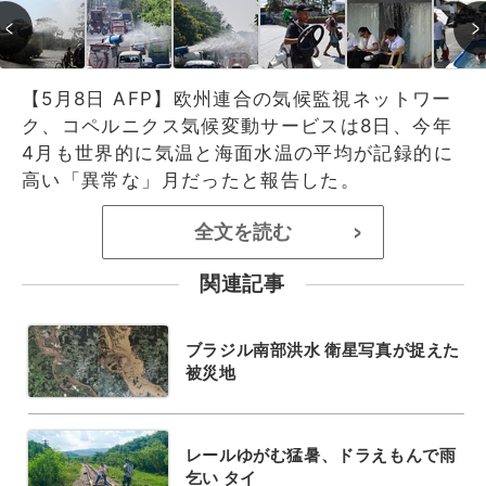
【5月8日 AFP】欧州連合の気候監視ネットワー
ク、コペルニクス気候変動サービスは8日、今年
4月も世界的に気温と海面水温の平均が記録的に
高い「異常な」月だったと報告した。
全文を読む
>
関連記事
ブラジル南部洪水 衛星写真が捉えた
被災地
レールゆがむ猛暑、ドラえもんで雨
乞い タイ