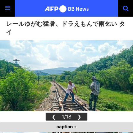
レールゆがむ猛暑、ドラえもんで雨乞い タ
イ
❮
1/18
❯
caption +