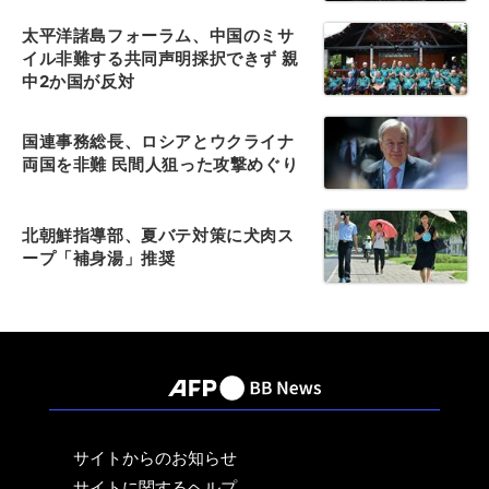
太平洋諸島フォーラム、中国のミサ
イル非難する共同声明採択できず 親
中2か国が反対
国連事務総長、ロシアとウクライナ
両国を非難 民間人狙った攻撃めぐり
北朝鮮指導部、夏バテ対策に犬肉ス
ープ「補身湯」推奨
サイトからのお知らせ
サイトに関するヘルプ