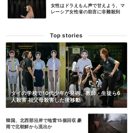
女性はドラえもん声で甘えよう、マ
レーシア女性省の助言に非難殺到
Top stories
タイの学校で10代少年が発砲、教師・生徒ら6
人殺害 祖父母殺害した後移動
韓国、北西部沿岸で地雷15個回収 豪
雨で北朝鮮から流出か