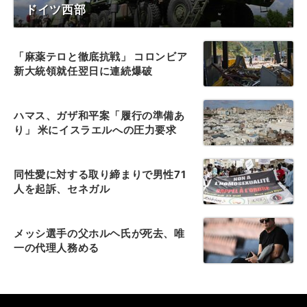
ドイツ西部
「麻薬テロと徹底抗戦」 コロンビア
新大統領就任翌日に連続爆破
ハマス、ガザ和平案「履行の準備あ
り」 米にイスラエルへの圧力要求
同性愛に対する取り締まりで男性71
人を起訴、セネガル
メッシ選手の父ホルヘ氏が死去、唯
一の代理人務める