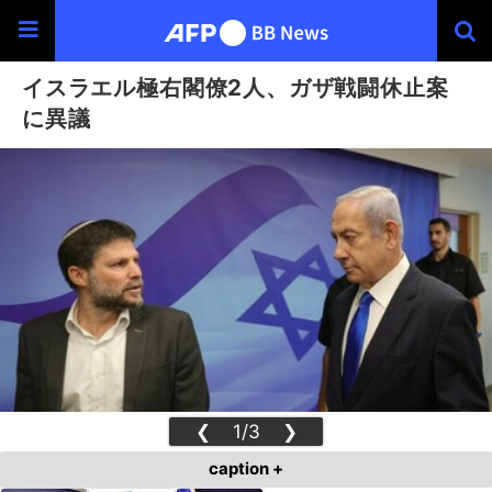
イスラエル極右閣僚2人、ガザ戦闘休止案
に異議
❮
1/3
❯
caption +