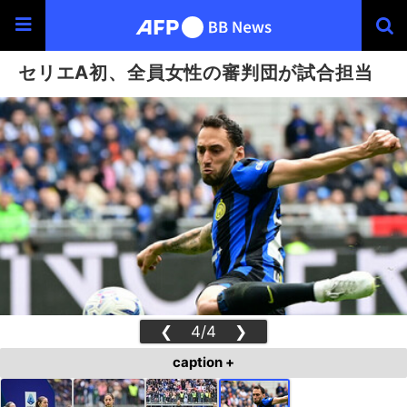
セリエA初、全員女性の審判団が試合担当
❮
4/4
❯
caption +