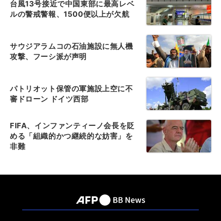
台風13号接近で中国東部に最高レベ
ルの警戒警報、1500便以上が欠航
サウジアラムコの石油施設に無人機
攻撃、フーシ派が声明
パトリオット保管の軍施設上空に不
審ドローン ドイツ西部
FIFA、インファンティーノ会長を貶
める「組織的かつ継続的な妨害」を
非難