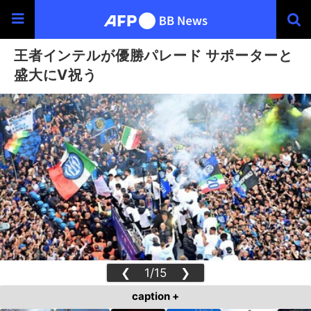
王者インテルが優勝パレード サポーターと
盛大にV祝う
❮
1/15
❯
caption +