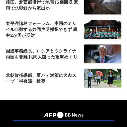
韓国、北西部沿岸で地雷15個回収 豪
雨で北朝鮮から流出か
太平洋諸島フォーラム、中国のミサ
イル非難する共同声明採択できず 親
中2か国が反対
国連事務総長、ロシアとウクライナ
両国を非難 民間人狙った攻撃めぐり
北朝鮮指導部、夏バテ対策に犬肉ス
ープ「補身湯」推奨