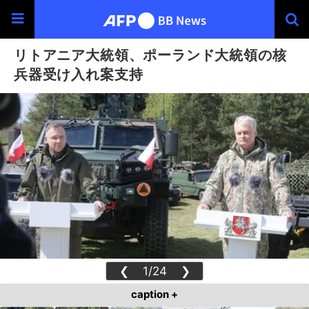
リトアニア大統領、ポーランド大統領の核
兵器受け入れ案支持
❮
1/24
❯
caption +