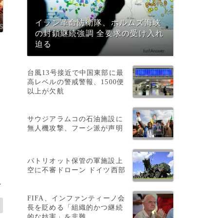
イラン革命防衛隊、ホルムズ海峡
の封鎖継続強調 全要求の受け入れ
迫る
台風13号接近で中国東部に最
高レベルの警戒警報、1500便
以上が欠航
サウジアラムコの石油施設に
無人機攻撃、フーシ派が声明
パトリオット保管の軍施設上
空に不審ドローン ドイツ西部
>
FIFA、インファンティーノ会
長を貶める「組織的かつ継続
的な妨害」を非難