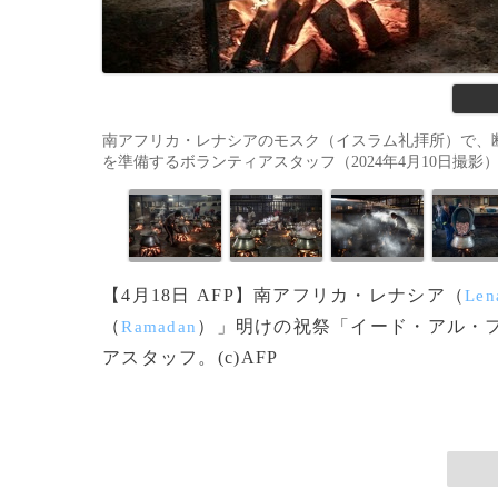
南アフリカ・レナシアのモスク（イスラム礼拝所）で、
を準備するボランティアスタッフ（2024年4月10日撮影）。(c)Sh
【4月18日 AFP】南アフリカ・レナシア（
Len
（
）」明けの祝祭「イード・アル・
Ramadan
アスタッフ。(c)AFP