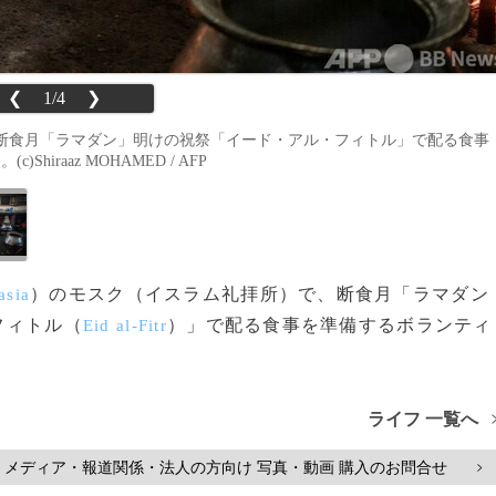
❮
1/4
❯
断食月「ラマダン」明けの祝祭「イード・アル・フィトル」で配る食事
iraaz MOHAMED / AFP
）のモスク（イスラム礼拝所）で、断食月「ラマダン
asia
フィトル（
）」で配る食事を準備するボランティ
Eid al-Fitr
ライフ 一覧へ
メディア・報道関係・法人の方向け 写真・動画 購入のお問合せ
>