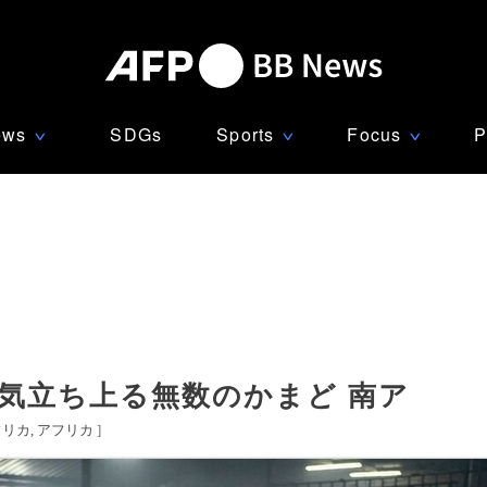
ews
SDGs
Sports
Focus
P
∨
∨
∨
気立ち上る無数のかまど 南ア
フリカ
アフリカ
]