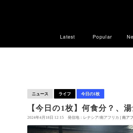
Latest
Popular
N
ニュース
ライフ
今日の1枚
【今日の1枚】何食分？、湯
2024年4月18日 12:15
発信地：レナシア/南アフリカ [
南ア