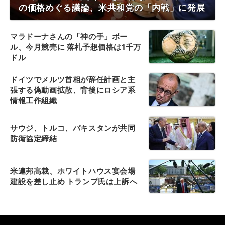
の価格めぐる議論、米共和党の「内戦」に発展
マラドーナさんの「神の手」ボー
ル、今月競売に 落札予想価格は1千万
ドル
ドイツでメルツ首相が辞任計画と主
張する偽動画拡散、背後にロシア系
情報工作組織
サウジ、トルコ、パキスタンが共同
防衛協定締結
米連邦高裁、ホワイトハウス宴会場
建設を差し止め トランプ氏は上訴へ