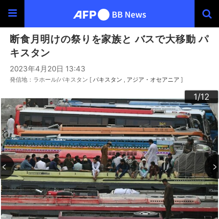
断食月明けの祭りを家族と バスで大移動 パ
キスタン
2023年4月20日 13:43
発信地：ラホール/パキスタン [
パキスタン
アジア・オセアニア
]
10
12
11
3
4
6
9
2
5
7
8
1
/12
/12
/12
/12
/12
/12
/12
/12
/12
/12
/12
/12