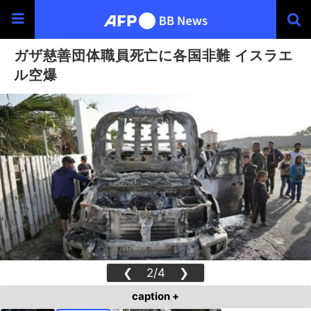
ガザ慈善団体職員死亡に各国非難 イスラエ
ル空爆
❮
2/4
❯
caption +