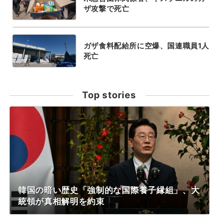
ザ攻撃で死亡
ガザ食料配給所に空爆、国連職員1人
死亡
Top stories
韓国の暗い歴史「強制的な国際養子縁組」、大
統領が真相解明を約束