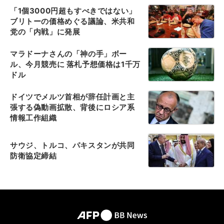
「1個3000円超もすべきではない」
ブリトーの価格めぐる議論、米共和
党の「内戦」に発展
マラドーナさんの「神の手」ボー
ル、今月競売に 落札予想価格は1千万
ドル
ドイツでメルツ首相が辞任計画と主
張する偽動画拡散、背後にロシア系
情報工作組織
サウジ、トルコ、パキスタンが共同
防衛協定締結