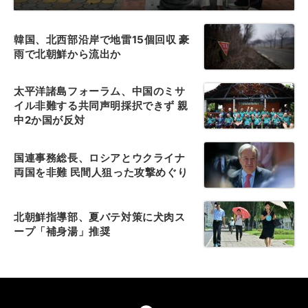
韓国、北西部沿岸で地雷15個回収 豪
雨で北朝鮮から流出か
太平洋諸島フォーラム、中国のミサ
イル非難する共同声明採択できず 親
中2か国が反対
国連事務総長、ロシアとウクライナ
両国を非難 民間人狙った攻撃めぐり
北朝鮮指導部、夏バテ対策に犬肉ス
ープ「補身湯」推奨