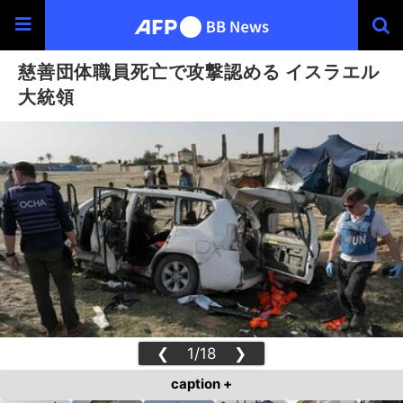
慈善団体職員死亡で攻撃認める イスラエル
大統領
❮
1/18
❯
caption +