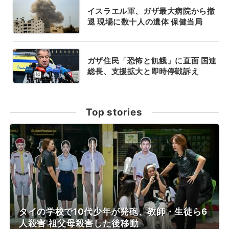
イスラエル軍、ガザ最大病院から撤
退 現場に数十人の遺体 保健当局
ガザ住民「恐怖と飢餓」に直面 国連
総長、支援拡大と即時停戦訴え
Top stories
タイの学校で10代少年が発砲、教師・生徒ら6
人殺害 祖父母殺害した後移動