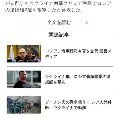
が支配するウクライナ南部クリミア半島でロシア
の揚陸艦2隻を攻撃したと発表した。
全文を読む
>
関連記事
ロシア、海軍総司令官を交代 国営メ
ディア
ウクライナ軍、ロシア黒海艦隊の哨
戒艇を撃沈
プーチン氏の戦争償う ロシア人外科
医、ウクライナで勤務