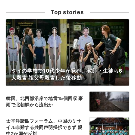
Top stories
タイの学校で10代少年が発砲、教師・生徒ら6
人殺害 祖父母殺害した後移動
韓国、北西部沿岸で地雷15個回収 豪
雨で北朝鮮から流出か
太平洋諸島フォーラム、中国のミサ
イル非難する共同声明採択できず 親
中2か国が反対