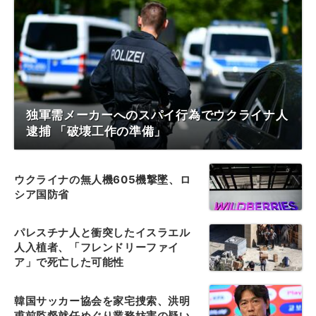
独軍需メーカーへのスパイ行為でウクライナ人
逮捕 「破壊工作の準備」
ウクライナの無人機605機撃墜、ロ
シア国防省
パレスチナ人と衝突したイスラエル
人入植者、「フレンドリーファイ
ア」で死亡した可能性
韓国サッカー協会を家宅捜索、洪明
甫前監督就任めぐり業務妨害の疑い