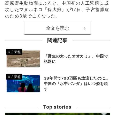
高原野生動物園によると、中国初の人工繁殖に成
功したマヌルネコ「孫大娘」が17日、子宮蓄膿症
のため3歳で亡くなった。
全文を読む
>
関連記事
「野生の太ったオオカミ」、中国で
話題に
38年間で700万匹も放流したのに…
中国の「水中パンダ」はいつ姿を現
す
Top stories