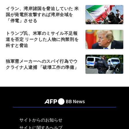
イラン、湾岸諸国を脅迫していた 米
国が発電所攻撃すれば湾岸全域を
「停電」させる
トランプ氏、米軍のミサイル不足報
道を否定 リークした人物に拘禁刑を
科すと脅迫
独軍需メーカーへのスパイ行為でウ
クライナ人逮捕 「破壊工作の準備」
サイトからのお知らせ
サイトに関するヘルプ