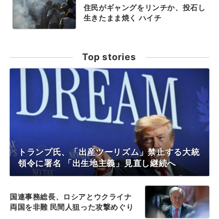
住民がギャングをリンチか、投石し
生きたまま焼く ハイチ
Top stories
トランプ氏、「出産ツーリズム」禁止する大統
領令に署名 「出生地主義」見直し継続へ
国連事務総長、ロシアとウクライナ
両国を非難 民間人狙った攻撃めぐり