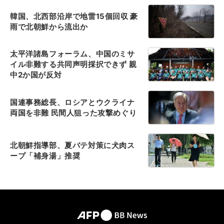
韓国、北西部沿岸で地雷15個回収 豪
雨で北朝鮮から流出か
太平洋諸島フォーラム、中国のミサ
イル非難する共同声明採択できず 親
中2か国が反対
国連事務総長、ロシアとウクライナ
両国を非難 民間人狙った攻撃めぐり
北朝鮮指導部、夏バテ対策に犬肉ス
ープ「補身湯」推奨