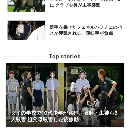
に クラブ会長が主審襲撃
選手を乗せたフェネルバフチェのバ
スが襲撃される、運転手が負傷
Top stories
タイの学校で10代少年が発砲、教師・生徒ら6
人殺害 祖父母殺害した後移動