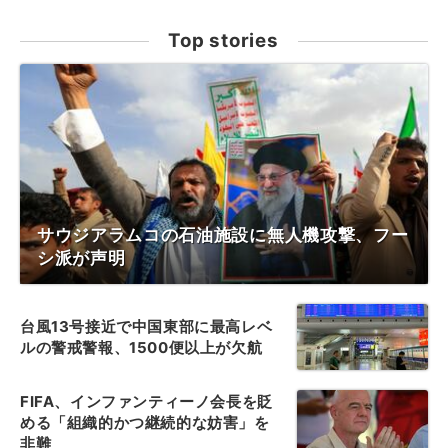
Top stories
サウジアラムコの石油施設に無人機攻撃、フー
シ派が声明
台風13号接近で中国東部に最高レベ
ルの警戒警報、1500便以上が欠航
FIFA、インファンティーノ会長を貶
める「組織的かつ継続的な妨害」を
非難