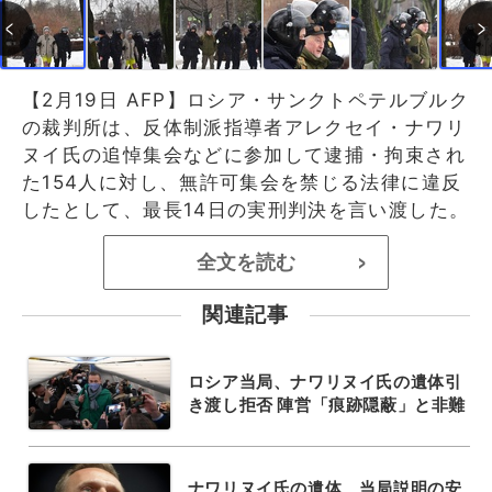
【2月19日 AFP】ロシア・サンクトペテルブルク
の裁判所は、反体制派指導者アレクセイ・ナワリ
ヌイ氏の追悼集会などに参加して逮捕・拘束され
た154人に対し、無許可集会を禁じる法律に違反
したとして、最長14日の実刑判決を言い渡した。
全文を読む
>
関連記事
ロシア当局、ナワリヌイ氏の遺体引
き渡し拒否 陣営「痕跡隠蔽」と非難
ナワリヌイ氏の遺体、当局説明の安