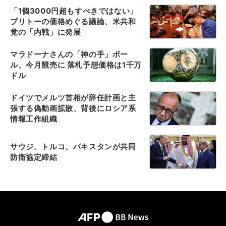
「1個3000円超もすべきではない」
ブリトーの価格めぐる議論、米共和
党の「内戦」に発展
マラドーナさんの「神の手」ボー
ル、今月競売に 落札予想価格は1千万
ドル
ドイツでメルツ首相が辞任計画と主
張する偽動画拡散、背後にロシア系
情報工作組織
サウジ、トルコ、パキスタンが共同
防衛協定締結