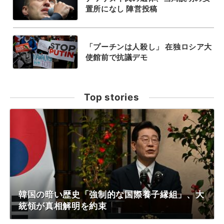
置所になし 陣営投稿
「プーチンは人殺し」 在独ロシア大
使館前で抗議デモ
Top stories
韓国の暗い歴史「強制的な国際養子縁組」、大
統領が真相解明を約束