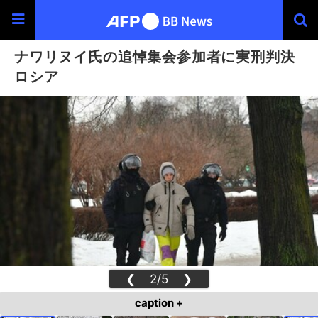
ナワリヌイ氏の追悼集会参加者に実刑判決
ロシア
❮
2/5
❯
caption +