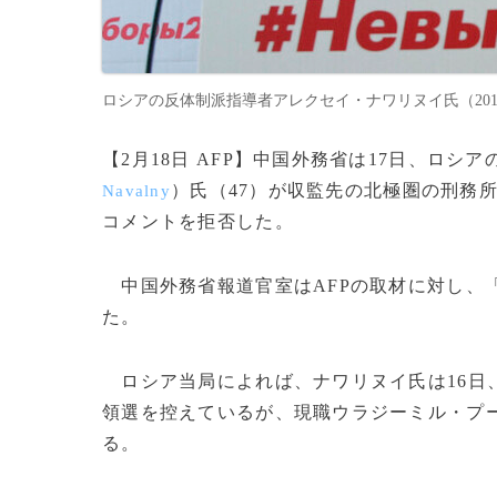
ロシアの反体制派指導者アレクセイ・ナワリヌイ氏（2018年3月1
【2月18日 AFP】中国外務省は17日、ロ
）氏（47）が収監先の北極圏の刑務
Navalny
コメントを拒否した。
中国外務省報道官室はAFPの取材に対し、
た。
ロシア当局によれば、ナワリヌイ氏は16日
領選を控えているが、現職ウラジーミル・プ
る。