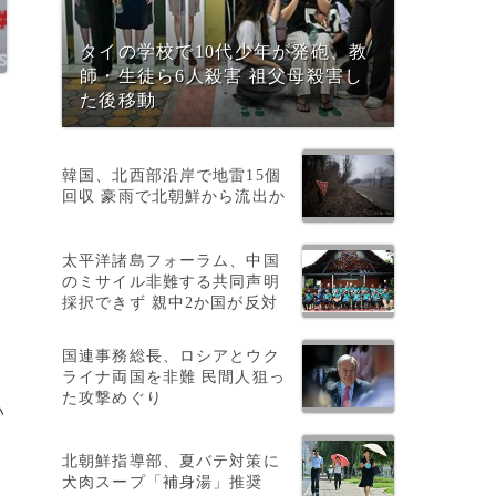
タイの学校で10代少年が発砲、教
師・生徒ら6人殺害 祖父母殺害し
た後移動
韓国、北西部沿岸で地雷15個
て
回収 豪雨で北朝鮮から流出か
太平洋諸島フォーラム、中国
のミサイル非難する共同声明
採択できず 親中2か国が反対
国連事務総長、ロシアとウク
ライナ両国を非難 民間人狙っ
統
た攻撃めぐり
い
北朝鮮指導部、夏バテ対策に
犬肉スープ「補身湯」推奨