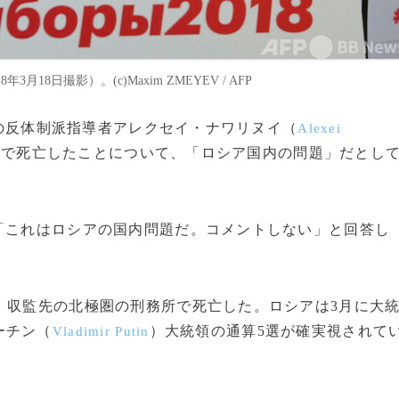
8日撮影）。(c)Maxim ZMEYEV / AFP
シアの反体制派指導者アレクセイ・ナワリヌイ（
Alexei
所で死亡したことについて、「ロシア国内の問題」だとし
「これはロシアの国内問題だ。コメントしない」と回答し
、収監先の北極圏の刑務所で死亡した。ロシアは3月に大
ーチン（
）大統領の通算5選が確実視されて
Vladimir Putin