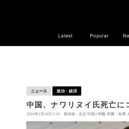
Latest
Popular
N
ニュース
政治・経済
中国、ナワリヌイ氏死亡に
2024年2月18日 9:26
発信地：北京/中国 [
中国
中国・台湾