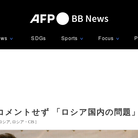
ews
SDGs
Sports
Focus
P
∨
∨
∨
コメントせず 「ロシア国内の問題
ロシア
ロシア・CIS
]