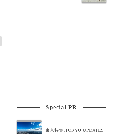
>
Special PR
東京特集:TOKYO UPDATES