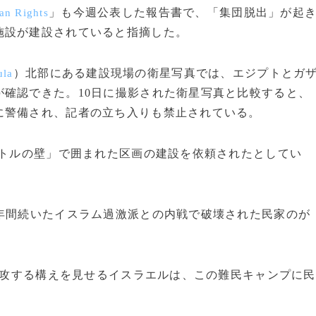
」も今週公表した報告書で、「集団脱出」が起
an Rights
施設が建設されていると指摘した。
）北部にある建設現場の衛星写真では、エジプトとガ
ula
確認できた。10日に撮影された衛星写真と比較すると、
に警備され、記者の立ち入りも禁止されている。
ートルの壁」で囲まれた区画の建設を依頼されたとしてい
年間続いたイスラム過激派との内戦で破壊された民家のが
攻する構えを見せるイスラエルは、この難民キャンプに民