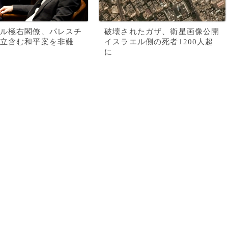
ル極右閣僚、パレスチ
破壊されたガザ、衛星画像公開
立含む和平案を非難
イスラエル側の死者1200人超
に