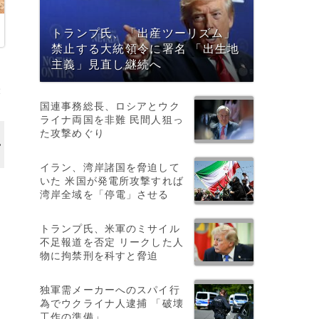
トランプ氏、「出産ツーリズム」
禁止する大統領令に署名 「出生地
主義」見直し継続へ
撮
国連事務総長、ロシアとウク
ライナ両国を非難 民間人狙っ
た攻撃めぐり
イラン、湾岸諸国を脅迫して
いた 米国が発電所攻撃すれば
湾岸全域を「停電」させる
トランプ氏、米軍のミサイル
不足報道を否定 リークした人
物に拘禁刑を科すと脅迫
独軍需メーカーへのスパイ行
為でウクライナ人逮捕 「破壊
工作の準備」