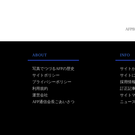
AFP
ABOUT
INFO
写真でつづるAFPの歴史
サイト
サイトポリシー
サイト
プライバシーポリシー
採用情
利用規約
訂正記
運営会社
サイト
AFP通信会長ごあいさつ
ニュー