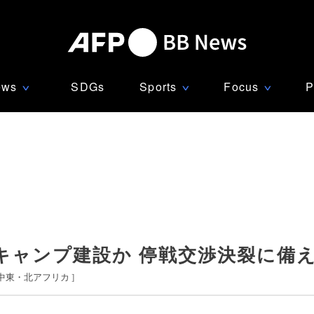
ews
SDGs
Sports
Focus
P
∨
∨
∨
キャンプ建設か 停戦交渉決裂に備
中東・北アフリカ
]