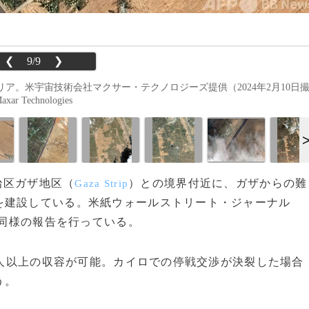
❮
9/9
❯
ア。米宇宙技術会社マクサー・テクノロジーズ提供（2024年2月10日
ar Technologies
自治区ガザ地区（
）との境界付近に、ガザからの難
Gaza Strip
を建設している。米紙ウォールストリート・ジャーナル
も同様の報告を行っている。
万人以上の収容が可能。カイロでの停戦交渉が決裂した場合
う。