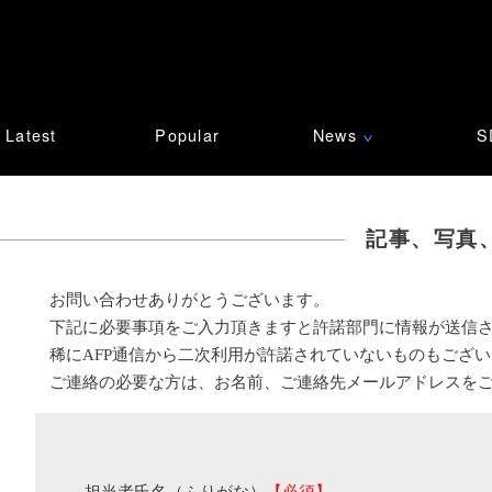
Latest
Popular
News
S
∨
記事、写真
お問い合わせありがとうございます。
下記に必要事項をご入力頂きますと許諾部門に情報が送信
稀にAFP通信から二次利用が許諾されていないものもござ
ご連絡の必要な方は、お名前、ご連絡先メールアドレスを