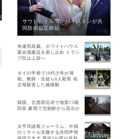
サウジ、トルコ、パキスタンが共
同防衛協定締結
米連邦高裁、ホワイトハウス
宴会場建設を差し止め トラン
プ氏は上訴へ
タイの学校で10代少年が発
砲、教師・生徒ら6人殺害 祖
父母殺害した後移動
韓国、北西部沿岸で地雷15個
回収 豪雨で北朝鮮から流出か
、
太平洋諸島フォーラム、中国
のミサイル非難する共同声明
採択できず 親中2か国が反対