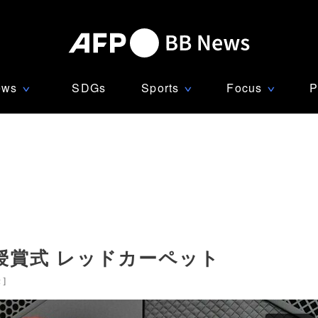
ews
SDGs
Sports
Focus
P
∨
∨
∨
授賞式 レッドカーペット
米
]