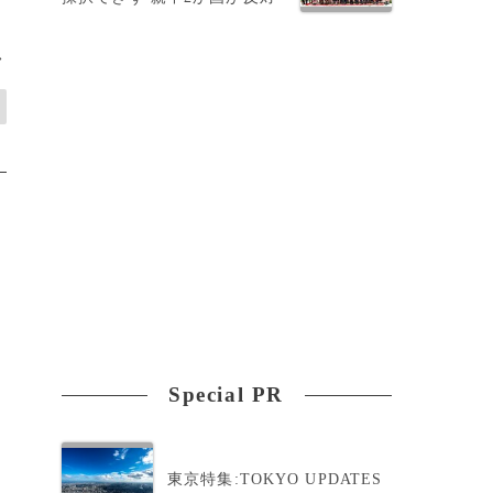
>
Special PR
東京特集:TOKYO UPDATES