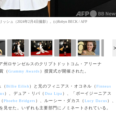
024年2月4日撮影）。(c)Robyn BECK / AFP
ルニア州ロサンゼルスのクリプトドットコム・アリーナ
ー賞（
）授賞式が開催された。
Grammy Awards
ュ（
）と兄のフィニアス・オコネル（
Billie Eilish
Finneas
）、デュア・リパ（
）、「ボーイジーニアス
rus
Dua Lipa
（
）、ルーシー・ダカス（
）
Phoebe Bridgers
Lucy Dacus
を見せた。いずれも主要部門にノミネートされている。