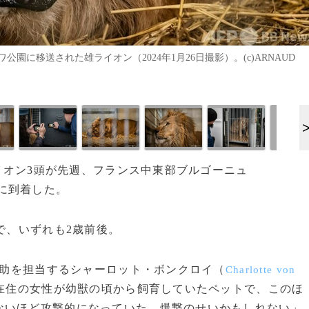
に移送された雄ライオン（2024年1月26日撮影）。(c)ARNAUD
ライオン3頭が先週、フランス中東部ブルゴーニュ
に到着した。
で、いずれも2歳前後。
助を担当するシャーロット・ボンクロイ（
Charlotte von
在住の女性が幼獣の頃から飼育していたペットで、このほ
ないほど攻撃的になっていた。爆撃のせいかもしれない」