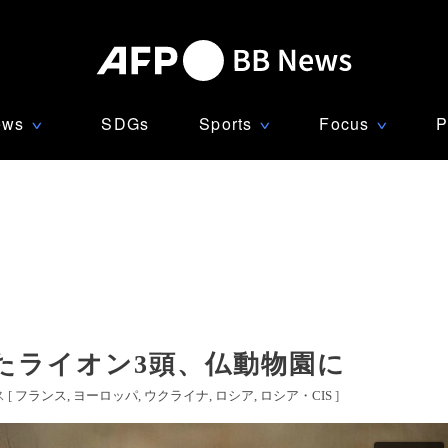
ews
SDGs
Sports
Focus
P
∨
∨
∨
たライオン3頭、仏動物園に
 [
フランス
ヨーロッパ
ウクライナ
ロシア
ロシア・CIS
]