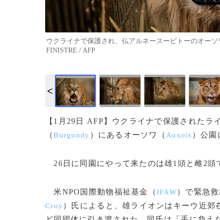
ウクライナで保護され、仏アルネースービトーのオーソワ公園
FINISTRE / AFP
【1月29日 AFP】ウクライナで保護された
（
）にあるオーソワ（
）公園
Burgundy
Auxois
26日に同園にやって来たのは雄1頭と雌2頭
米NPO国際動物福祉基金（
）で緊急救
IFAW
）氏によると、雄ライオンはキーウ近郊
Croy
ど同団体に引き渡された。同氏は「手に負え