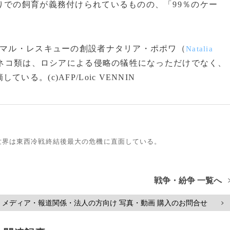
りでの飼育が義務付けられているものの、「99％のケー
ニマル・レスキューの創設者ナタリア・ポポワ（
Natalia
ネコ類は、ロシアによる侵略の犠牲になっただけでなく、
。(c)AFP/Loic VENNIN
世界は東西冷戦終結後最大の危機に直面している。
戦争・紛争 一覧へ
メディア・報道関係・法人の方向け 写真・動画 購入のお問合せ
>