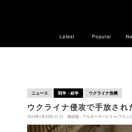
Latest
Popular
N
ニュース
戦争・紛争
ウクライナ危機
ウクライナ侵攻で手放され
2024年1月29日 21:51
発信地：アルネースービトー/フランス