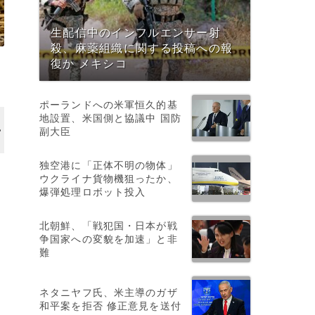
生配信中のインフルエンサー射
殺、麻薬組織に関する投稿への報
復か メキシコ
ポーランドへの米軍恒久的基
地設置、米国側と協議中 国防
副大臣
独空港に「正体不明の物体」
ウクライナ貨物機狙ったか、
爆弾処理ロボット投入
北朝鮮、「戦犯国・日本が戦
争国家への変貌を加速」と非
難
ネタニヤフ氏、米主導のガザ
和平案を拒否 修正意見を送付