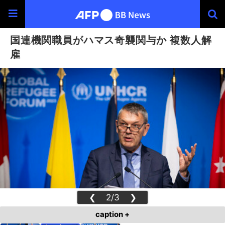
国連機関職員がハマス奇襲関与か 複数人解
雇
❮
2/3
❯
caption +