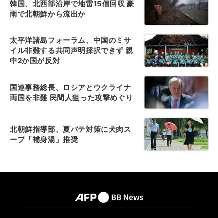
韓国、北西部沿岸で地雷15個回収 豪
雨で北朝鮮から流出か
太平洋諸島フォーラム、中国のミサ
イル非難する共同声明採択できず 親
中2か国が反対
国連事務総長、ロシアとウクライナ
両国を非難 民間人狙った攻撃めぐり
北朝鮮指導部、夏バテ対策に犬肉ス
ープ「補身湯」推奨