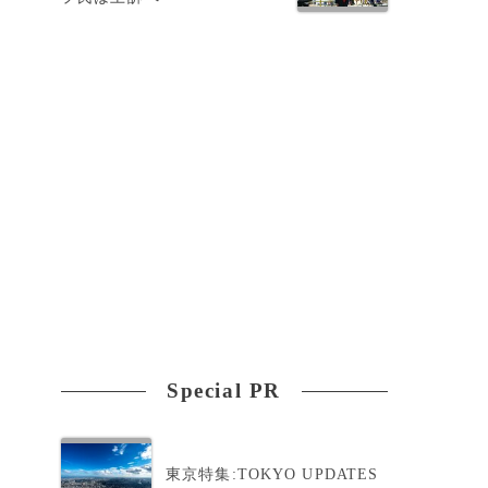
述
Special PR
東京特集:TOKYO UPDATES