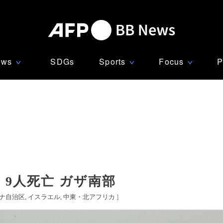
ews
SDGs
Sports
Focus
P
∨
∨
∨
9人死亡 ガザ南部
ナ自治区
イスラエル
中東・北アフリカ
]