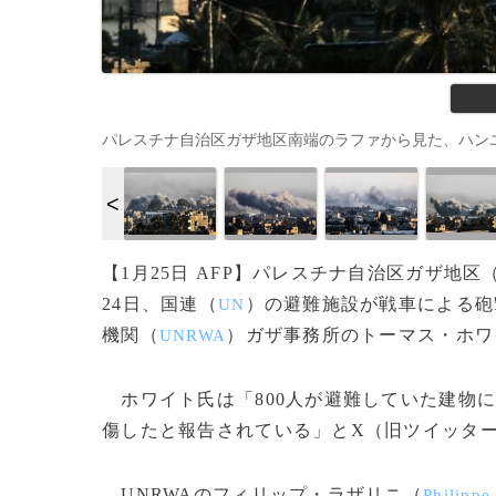
パレスチナ自治区ガザ地区南端のラファから見た、ハンユニス
【1月25日 AFP】パレスチナ自治区ガザ地区
24日、国連（
）の避難施設が戦車による砲
UN
機関（
）ガザ事務所のトーマス・ホワ
UNRWA
ホワイト氏は「800人が避難していた建物に
傷したと報告されている」とX（旧ツイッタ
UNRWAのフィリップ・ラザリニ（
Philippe