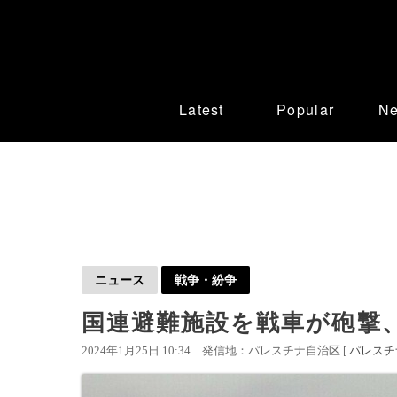
Latest
Popular
N
ニュース
戦争・紛争
国連避難施設を戦車が砲撃、
2024年1月25日 10:34
発信地：パレスチナ自治区 [
パレスチ