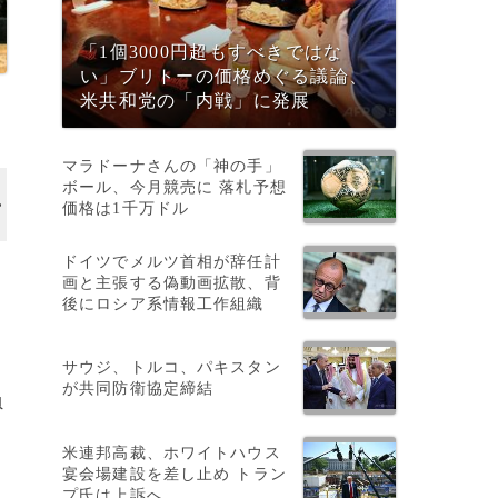
「1個3000円超もすべきではな
い」ブリトーの価格めぐる議論、
米共和党の「内戦」に発展
マラドーナさんの「神の手」
ボール、今月競売に 落札予想
価格は1千万ドル
ドイツでメルツ首相が辞任計
画と主張する偽動画拡散、背
後にロシア系情報工作組織
サウジ、トルコ、パキスタン
が共同防衛協定締結
負
米連邦高裁、ホワイトハウス
宴会場建設を差し止め トラン
プ氏は上訴へ