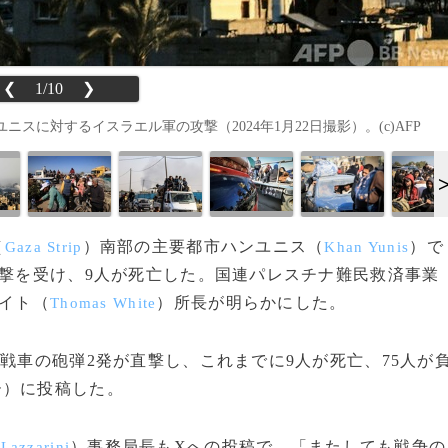
❮
1/10
❯
に対するイスラエル軍の攻撃（2024年1月22日撮影）。(c)AFP
（
）南部の主要都市ハンユニス（
）で
Gaza Strip
Khan Yunis
撃を受け、9人が死亡した。国連パレスチナ難民救済事業
イト（
）所長が明らかにした。
Thomas White
戦車の砲弾2発が直撃し、これまでに9人が死亡、75人が
ー）に投稿した。
）事務局長もXへの投稿で、「またしても戦争の
 Lazzarini