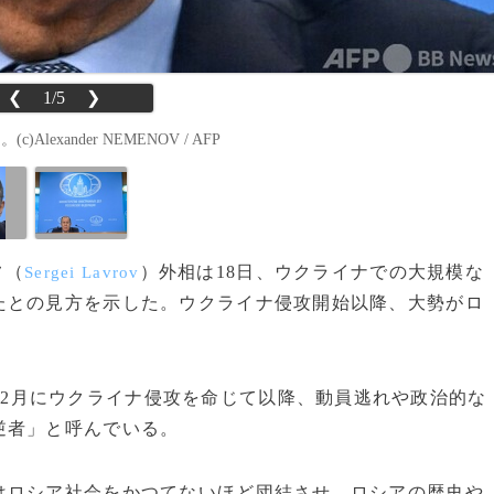
❮
1/5
❯
exander NEMENOV / AFP
フ（
）外相は18日、ウクライナでの大規模な
Sergei Lavrov
たとの見方を示した。ウクライナ侵攻開始以降、大勢がロ
2年2月にウクライナ侵攻を命じて以降、動員逃れや政治的な
逆者」と呼んでいる。
ロシア社会をかつてないほど団結させ、ロシアの歴史や