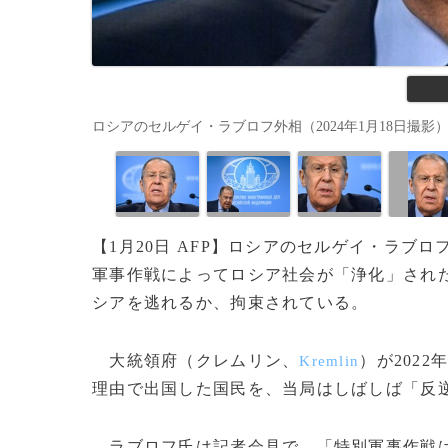
ロシアのセルゲイ・ラブロフ外相（2024年1月18日撮影）。(c)Al
【1月20日 AFP】ロシアのセルゲイ・ラブロ
軍事作戦によってロシア社会が「浄化」され
シアを逃れるか、拘束されている。
大統領府（クレムリン、
）が202
Kremlin
理由で出国した国民を、当局はしばしば「反
ラブロフ氏は記者会見で、「特別軍事作戦は