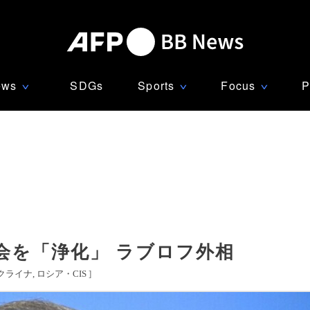
ews
SDGs
Sports
Focus
P
∨
∨
∨
会を「浄化」 ラブロフ外相
クライナ
ロシア・CIS
]