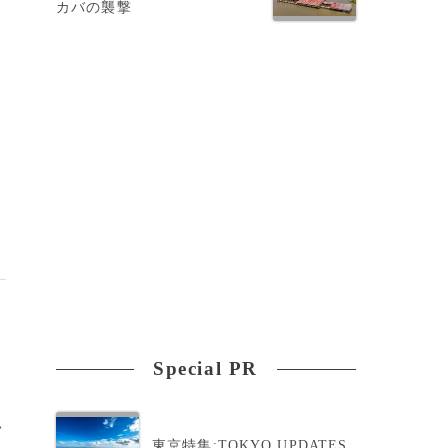
カバの襲撃
Special PR
>
東京特集:TOKYO UPDATES