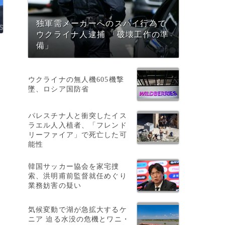
独軍需メーカーへのスパイ行為で
ウクライナ人逮捕 「破壊工作の準
備」
ウクライナの無人機605機撃
墜、ロシア国防省
パレスチナ人と衝突したイス
ラエル人入植者、「フレンド
リーファイア」で死亡した可
能性
韓国サッカー協会を家宅捜
索、洪明甫前監督就任めぐり
業務妨害の疑い
気候変動で湖が急拡大するケ
ニア 迫る水没の危機とワニ・