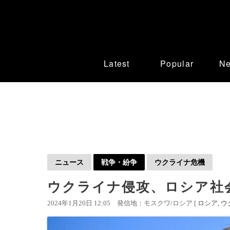
Latest
Popular
N
ニュース
戦争・紛争
ウクライナ危機
ウクライナ侵攻、ロシア社
2024年1月20日 12:05
発信地：モスクワ/ロシア [
ロシア
ウ