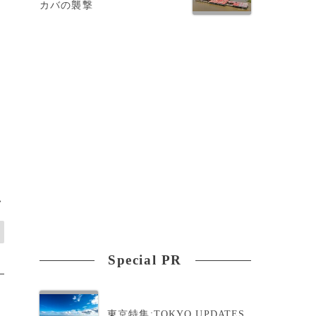
カバの襲撃
>
Special PR
東京特集:TOKYO UPDATES