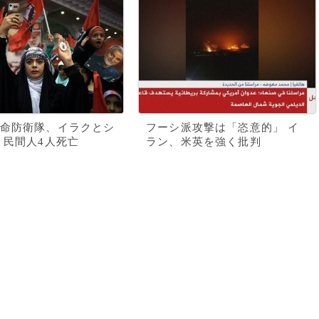
命防衛隊、イラクとシ
フーシ派攻撃は「恣意的」 イ
 民間人4人死亡
ラン、米英を強く批判