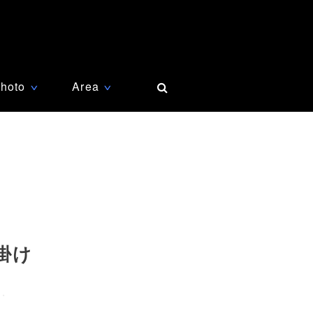
hoto
Area
∨
∨
掛け