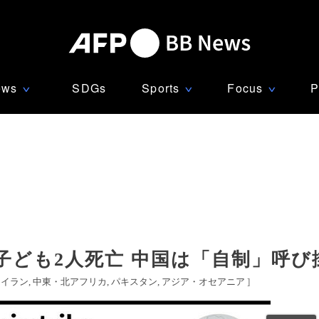
ews
SDGs
Sports
Focus
P
∨
∨
∨
子ども2人死亡 中国は「自制」呼び
イラン
中東・北アフリカ
パキスタン
アジア・オセアニア
]