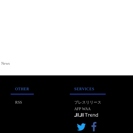
News
OTHER
SERVICES
RSS
プレスリリース
AFP WAA