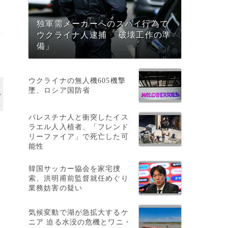
独軍需メーカーへのスパイ行為で
ウクライナ人逮捕 「破壊工作の準
備」
ウクライナの無人機605機撃
墜、ロシア国防省
パレスチナ人と衝突したイス
ラエル人入植者、「フレンド
リーファイア」で死亡した可
能性
韓国サッカー協会を家宅捜
索、洪明甫前監督就任めぐり
業務妨害の疑い
気候変動で湖が急拡大するケ
ニア 迫る水没の危機とワニ・