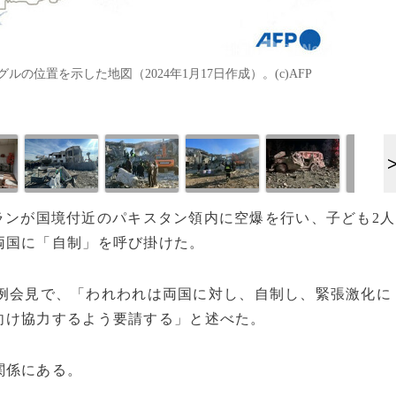
位置を示した地図（2024年1月17日作成）。(c)AFP
、イランが国境付近のパキスタン領内に空爆を行い、子ども2人
両国に「自制」を呼び掛けた。
例会見で、「われわれは両国に対し、自制し、緊張激化に
向け協力するよう要請する」と述べた。
関係にある。