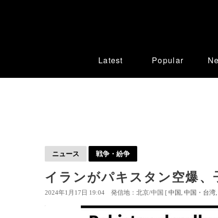
Latest
Popular
N
ニュース
戦争・紛争
イランがパキスタン空爆、
2024年1月17日 19:04
発信地：北京/中国 [
中国
中国・台湾