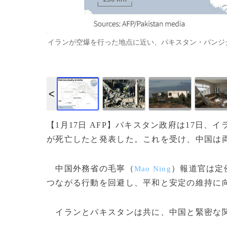
イランが空爆を行った地点に近い、パキスタン・パンジグルの
【1月17日 AFP】パキスタン政府は17日
が死亡したと発表した。これを受け、中国は
中国外務省の毛寧（
）報道官は定
Mao Ning
つながる行動を回避し、平和と安定の維持に
イランとパキスタンは共に、中国と緊密な