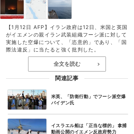
【1月12日 AFP】イラン政府は12日、米国と英国
がイエメンの親イラン武装組織フーシ派に対して
実施した空爆について、「恣意的」であり、「国
際法違反」に当たると強く批判した。
全文を読む
>
関連記事
米英、「防衛行動」でフーシ派空爆
バイデン氏
イスラエル船は「正当な標的」 拿捕
動画公開のイエメン反政府勢力