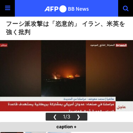
フーシ派攻撃は「恣意的」 イラン、米英を
強く批判
❮
1/3
❯
caption +