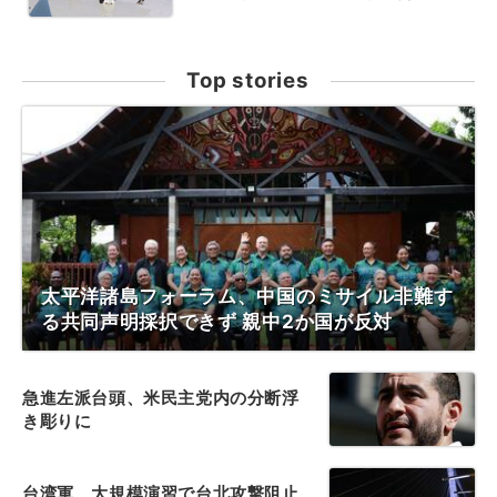
Top stories
太平洋諸島フォーラム、中国のミサイル非難す
る共同声明採択できず 親中2か国が反対
急進左派台頭、米民主党内の分断浮
き彫りに
台湾軍、大規模演習で台北攻撃阻止