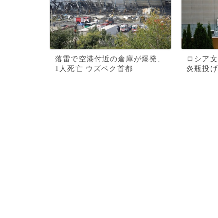
落雷で空港付近の倉庫が爆発、
ロシア文
1人死亡 ウズベク首都
炎瓶投げ