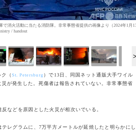
で消火活動に当たる消防隊。非常事態省提供の画像より（2024年1月1
try / handout
ルク（
）で13日、同国ネット通販大手ワイル
St. Petersburg
火災が発生した。死傷者は報告されていない。非常事態省
反などを原因とした火災が相次いでいる。
テレグラムに、7万平方メートルが延焼したと明らかに