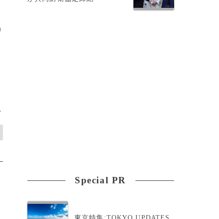
品
>
Special PR
東京特集:TOKYO UPDATES