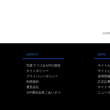
AFP
ABOUT
INFO
写真でつづるAFPの歴史
サイト
サイトポリシー
サイト
プライバシーポリシー
採用情
利用規約
訂正記
運営会社
サイト
AFP通信会長ごあいさつ
ニュー