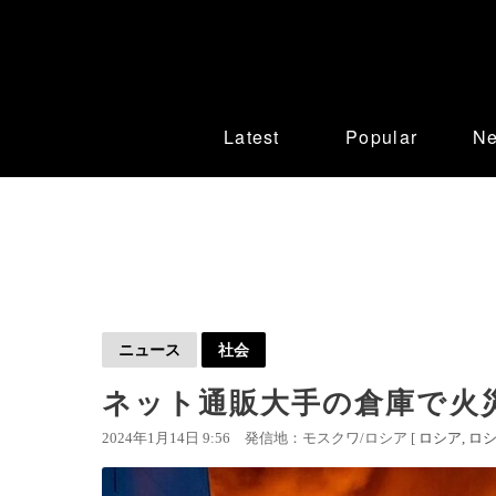
Latest
Popular
N
ニュース
社会
ネット通販大手の倉庫で火
2024年1月14日 9:56
発信地：モスクワ/ロシア [
ロシア
ロシ