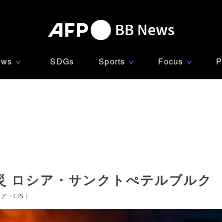
ews
SDGs
Sports
Focus
P
∨
∨
∨
災 ロシア・サンクトぺテルブルク
ア・CIS
]