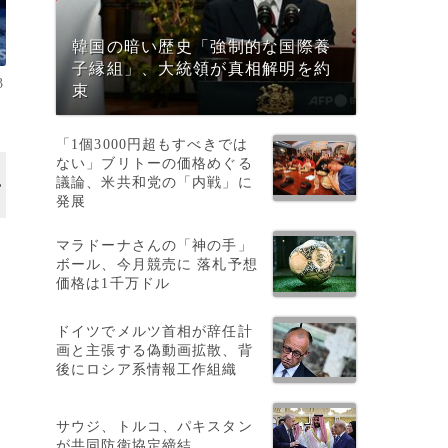
韓国の暗い歴史「強制的な国際養
子縁組」、大統領が真相解明を約
3
束
「1個3000円超もすべきでは
ない」ブリトーの価格めぐる
議論、米共和党の「内戦」に
発展
マラドーナさんの「神の手」
ボール、今月競売に 落札予想
価格は1千万ドル
ドイツでメルツ首相が辞任計
画と主張する偽動画拡散、背
後にロシア系情報工作組織
し
サウジ、トルコ、パキスタン
が共同防衛協定締結