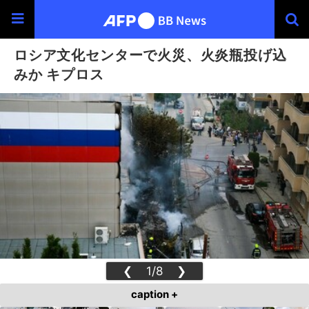
ロシア文化センターで火災、火炎瓶投げ込
みか キプロス
❮
1/8
❯
caption +