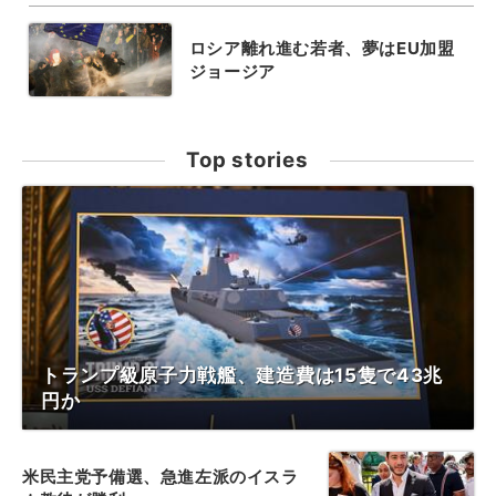
ロシア離れ進む若者、夢はEU加盟
ジョージア
Top stories
トランプ級原子力戦艦、建造費は15隻で43兆
円か
米民主党予備選、急進左派のイスラ