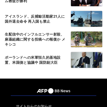
ム教徒が勝利
アイスランド、反捕鯨活動家21人に
国外退去命令 再入国も禁止
生配信中のインフルエンサー射殺、
麻薬組織に関する投稿への報復か メ
キシコ
ポーランドへの米軍恒久的基地設
置、米国側と協議中 国防副大臣
サイトからのお知らせ