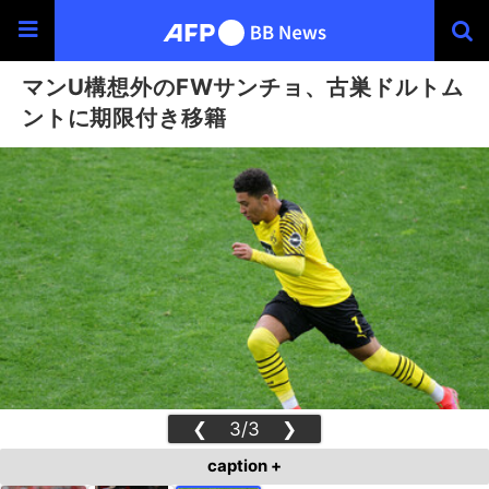
マンU構想外のFWサンチョ、古巣ドルトム
ントに期限付き移籍
❮
3/3
❯
caption +