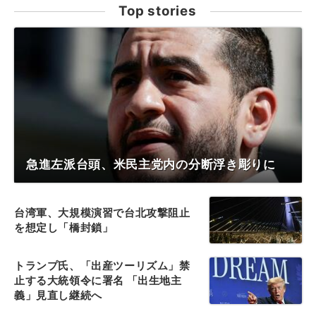
Top stories
急進左派台頭、米民主党内の分断浮き彫りに
台湾軍、大規模演習で台北攻撃阻止
を想定し「橋封鎖」
トランプ氏、「出産ツーリズム」禁
止する大統領令に署名 「出生地主
義」見直し継続へ