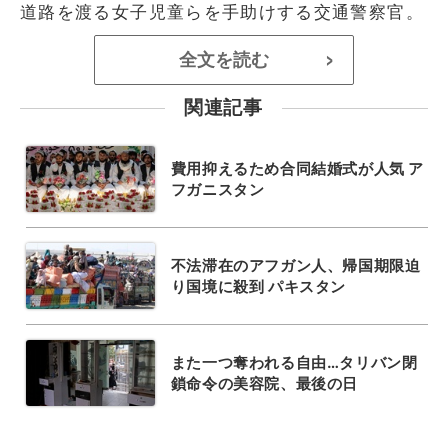
道路を渡る女子児童らを手助けする交通警察官。
全文を読む
>
関連記事
費用抑えるため合同結婚式が人気 ア
フガニスタン
不法滞在のアフガン人、帰国期限迫
り国境に殺到 パキスタン
また一つ奪われる自由…タリバン閉
鎖命令の美容院、最後の日