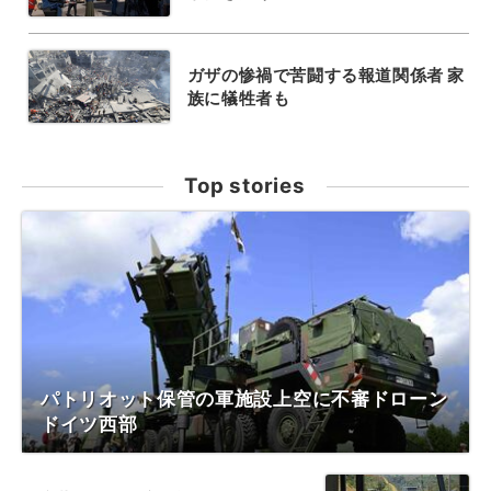
ガザの惨禍で苦闘する報道関係者 家
族に犠牲者も
Top stories
パトリオット保管の軍施設上空に不審ドローン
ドイツ西部