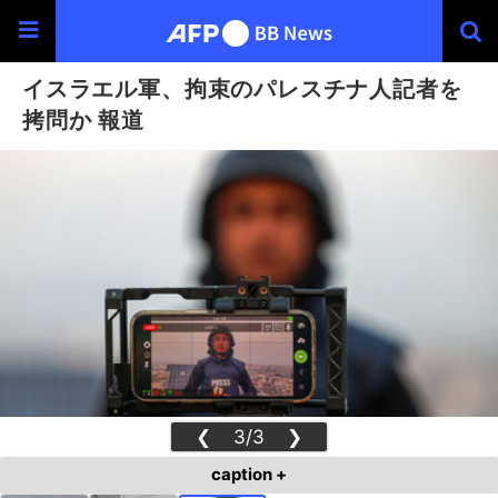
イスラエル軍、拘束のパレスチナ人記者を
拷問か 報道
❮
3/3
❯
caption +