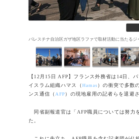
パレスチナ自治区ガザ地区ラファで取材活動に当たるジャーナリスト
【12月15日 AFP】フランス外務省は14日
イスラム組織ハマス（
）の衝突で多数
Hamas
ンス通信（
）の現地雇用の記者らを退避
AFP
同省副報道官は「AFP職員については努力
た。
これに先立ち、AFP職員を含む記者団が仏