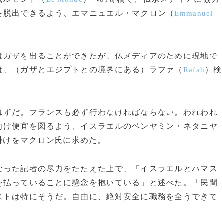
を脱出できるよう、エマニュエル・マクロン（
Emmanuel
ガザを出ることができたが、仏メディアのために現地で
は、（ガザとエジプトとの境界にある）ラファ（
）検
Rafah
はずだ。フランスも必ず行わなければならない。われわれ
向け便宜を図るよう、イスラエルのベンヤミン・ネタニヤ
掛けをマクロン氏に求めた。
った記者の尽力をたたえた上で、「イスラエルとハマス
を払っていることに懸念を抱いている」と述べた。「民間
ストは特にそうだ。自由に、絶対安全に職務を全うできて