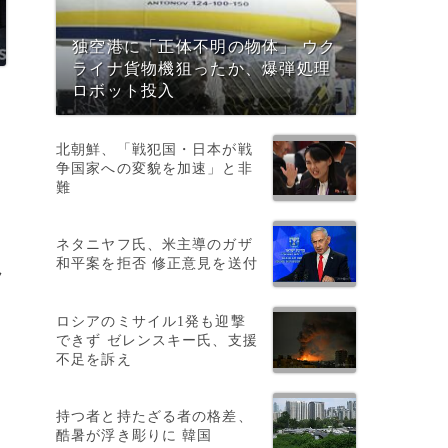
独空港に「正体不明の物体」 ウク
ライナ貨物機狙ったか、爆弾処理
ロボット投入
北朝鮮、「戦犯国・日本が戦
争国家への変貌を加速」と非
難
ネタニヤフ氏、米主導のガザ
和平案を拒否 修正意見を送付
ラ
ロシアのミサイル1発も迎撃
できず ゼレンスキー氏、支援
不足を訴え
持つ者と持たざる者の格差、
酷暑が浮き彫りに 韓国