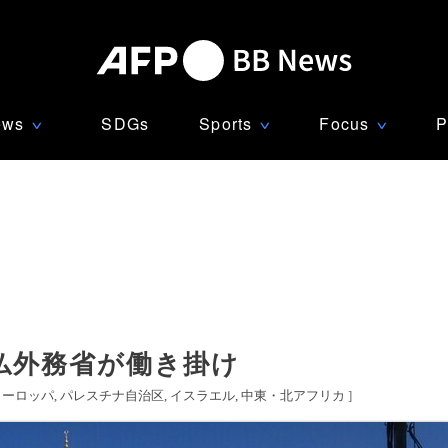
ews
SDGs
Sports
Focus
P
∨
∨
∨
仏外務省が働き掛け
ヨーロッパ
パレスチナ自治区
イスラエル
中東・北アフリカ
]