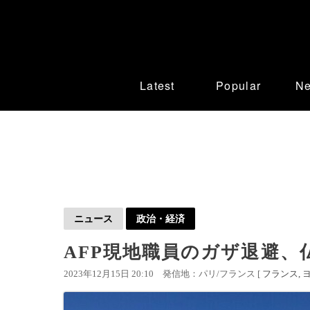
Latest
Popular
N
ニュース
政治・経済
AFP現地職員のガザ退避、
2023年12月15日 20:10
発信地：パリ/フランス [
フランス