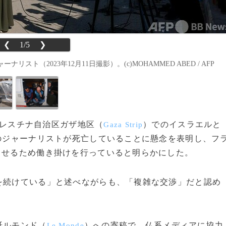
❮
1/5
❯
（2023年12月11日撮影）。(c)MOHAMMED ABED / AFP
、パレスチナ自治区ガザ地区（
）でのイスラエルと
Gaza Strip
のジャーナリストが死亡していることに懸念を表明し、フ
させるため働き掛けを行っていると明らかにした。
を続けている」と述べながらも、「複雑な交渉」だと認め
紙ルモンド（
）への寄稿で、仏系メディアに協力
Le Monde