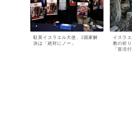
駐英イスラエル大使、2国家解
イスラエ
決は「絶対にノー」
教の祈り
「冒涜行