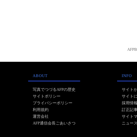
AFP
ABOUT
INFO
写真でつづるAFPの歴史
サイト
サイトポリシー
サイト
プライバシーポリシー
採用情
利用規約
訂正記
運営会社
サイト
AFP通信会長ごあいさつ
ニュー