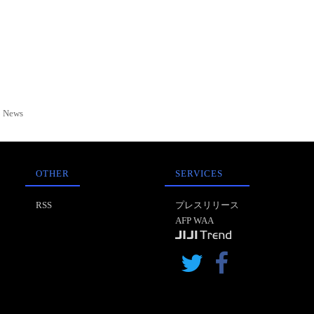
News
OTHER
SERVICES
RSS
プレスリリース
AFP WAA