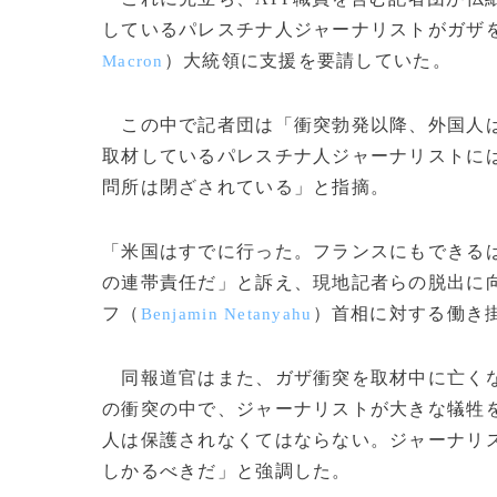
しているパレスチナ人ジャーナリストがガザ
）大統領に支援を要請していた。
Macron
この中で記者団は「衝突勃発以降、外国人は
取材しているパレスチナ人ジャーナリストに
問所は閉ざされている」と指摘。
「米国はすでに行った。フランスにもできる
の連帯責任だ」と訴え、現地記者らの脱出に
フ（
）首相に対する働き
Benjamin Netanyahu
同報道官はまた、ガザ衝突を取材中に亡くな
の衝突の中で、ジャーナリストが大きな犠牲
人は保護されなくてはならない。ジャーナリ
しかるべきだ」と強調した。