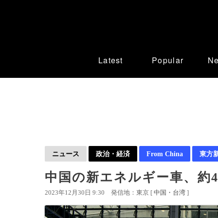
Latest
Popular
N
ニュース
政治・経済
From China
東方
中国の新エネルギー車、約
2023年12月30日 9:30
発信地：東京 [
中国・台湾
]