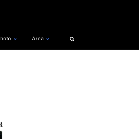
hoto
Area
∨
∨