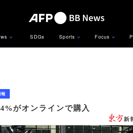
ews
SDGs
Sports
Focus
P
∨
∨
∨
新報
44%がオンラインで購入