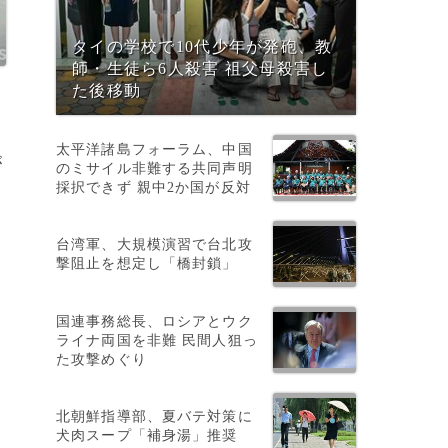
タイの学校で10代少年が発砲、教
師・生徒ら6人殺害 祖父母殺害し
た後移動
太平洋諸島フォーラム、中国
が
のミサイル非難する共同声明
採択できず 親中2か国が反対
台湾軍、大規模演習で台北攻
撃阻止を想定し「橋封鎖」
国連事務総長、ロシアとウク
ライナ両国を非難 民間人狙っ
た攻撃めぐり
北朝鮮指導部、夏バテ対策に
犬肉スープ「補身湯」推奨