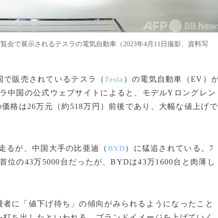
会で展示されるテスラの電気自動車（2023年4月11日撮影、資料写
中国で販売されているテスラ（
）の電気自動車（EV）
Tesla
スラ中国の公式ウェブサイトによると、モデルYロングレン
初の価格は26万元（約518万円）前後であり、大幅な値上げで
走るが、中国大手の比亜迪（
）に猛追されている。7
BYD
の43万5000台だったが、BYDは43万1600台と肉薄し
者に「値下げ待ち」の傾向がみられるようになったこと
を打ち出したといわれる。ブランドイメージを上げていく