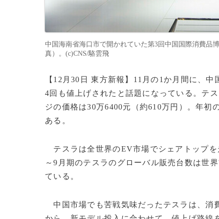
中国海南省海口市で開かれていた第3回中国国際消費品博覧
真）。(c)CNS/駱雲飛
【12月30日 東方新報】11月の1か月間に、
4回も値上げされたと話題になっている。テ
ジの価格は30万6400元（約610万円）。年
ある。
テスラは全世界のEV市場でシェアトップを
～9月期のテスラのグローバル販売台数は世界首位
ている。
中国市場でも苦戦気味だったテスラは、消費
から、新モデル投入に合わせて、値上げ路線