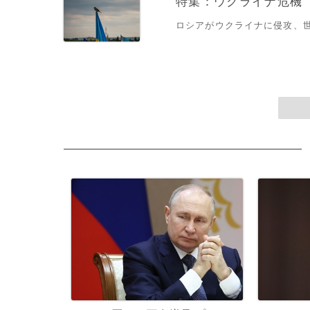
特集：ウクライナ危機
ロシアがウクライナに侵攻、