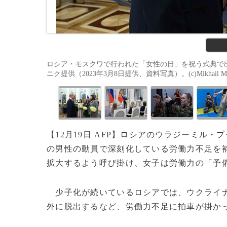
ロシア・モスクワで行われた「女性の日」を祝う式典で
ニク提供（2023年3月8日提供、資料写真）。(c)Mikhail METZE
【12月19日 AFP】ロシアのウラジーミル・
の男性の動員で深刻化している労働力不足を
拡大するよう呼び掛け、女子は労働力の「予
少子化が続いているロシアでは、ウクライナ
外に脱出するなど、労働力不足に拍車が掛か