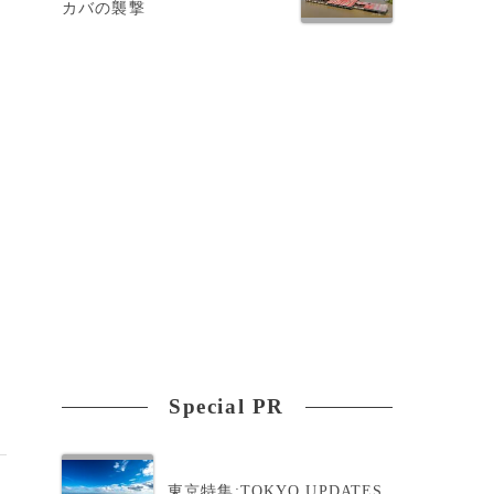
カバの襲撃
Special PR
東京特集:TOKYO UPDATES