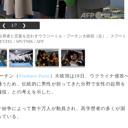
❮
1/7
❯
出席者と言葉を交わすウラジーミル・プーチン大統領（左）。スプート
L / SPUTNIK / AFP
プーチン（
）大統領は18日、ウクライナ侵攻
Vladimir Putin
補うため、伝統的に男性が担ってきた分野で女性の起用を
備役」との考えを示した。
紛争によって数十万人が動員され、高学歴者の多くが国
っている。