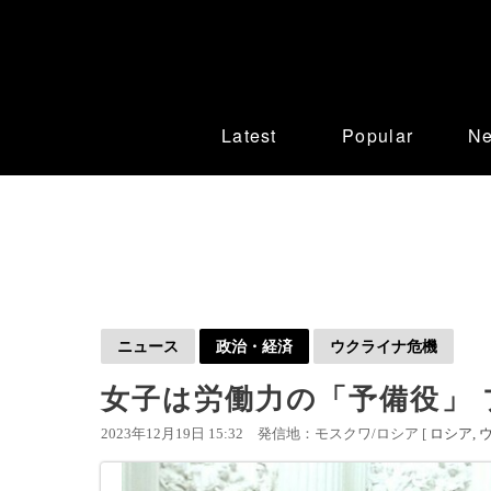
Latest
Popular
N
ニュース
政治・経済
ウクライナ危機
女子は労働力の「予備役」
2023年12月19日 15:32
発信地：モスクワ/ロシア [
ロシア