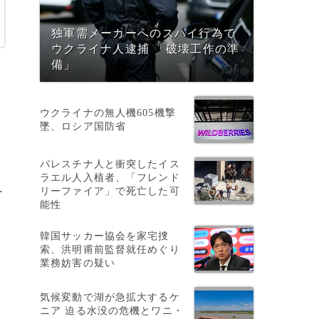
独軍需メーカーへのスパイ行為で
ウクライナ人逮捕 「破壊工作の準
備」
ウクライナの無人機605機撃
墜、ロシア国防省
パレスチナ人と衝突したイス
ラエル人入植者、「フレンド
へ
リーファイア」で死亡した可
能性
韓国サッカー協会を家宅捜
索、洪明甫前監督就任めぐり
業務妨害の疑い
気候変動で湖が急拡大するケ
ニア 迫る水没の危機とワニ・