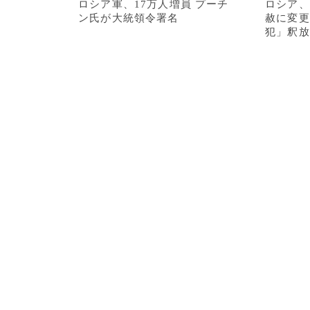
ロシア軍、17万人増員 プーチ
ロシア、
ン氏が大統領令署名
赦に変更
犯」釈放