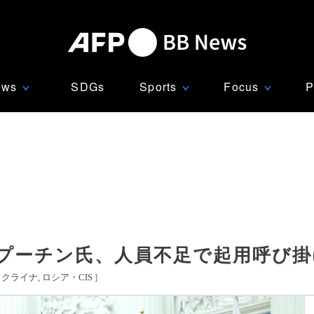
ews
SDGs
Sports
Focus
P
∨
∨
∨
 プーチン氏、人員不足で起用呼び掛
ウクライナ
ロシア・CIS
]