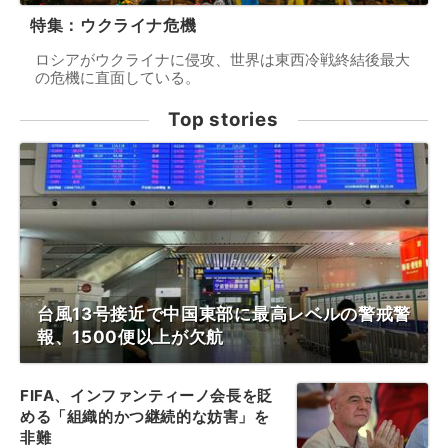
特集：ウクライナ危機
ロシアがウクライナに侵攻、世界は東西冷戦終結後最大
の危機に直面している。
Top stories
台風13号接近で中国東部に最高レベルの警戒警
報、1500便以上が欠航
FIFA、インファンティーノ会長を貶
める「組織的かつ継続的な妨害」を
非難