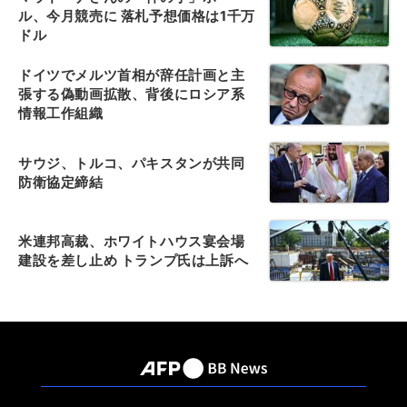
ル、今月競売に 落札予想価格は1千万
ドル
ドイツでメルツ首相が辞任計画と主
張する偽動画拡散、背後にロシア系
情報工作組織
サウジ、トルコ、パキスタンが共同
防衛協定締結
米連邦高裁、ホワイトハウス宴会場
建設を差し止め トランプ氏は上訴へ