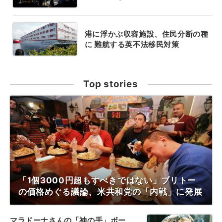
港に浮かぶ収容施設、住民分断の種
に 難航する英不法移民対策
Top stories
「1個3000円超もすべきではない」ブリトー
の価格めぐる議論、米共和党の「内戦」に発展
マラドーナさんの「神の手」ボー