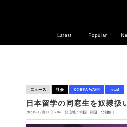
Latest
Popular
N
ニュース
社会
KOREA WAVE
news1
日本留学の同窓生を奴隷扱い
2023年12月11日 5:04
発信地：韓国 [
韓国・北朝鮮
]