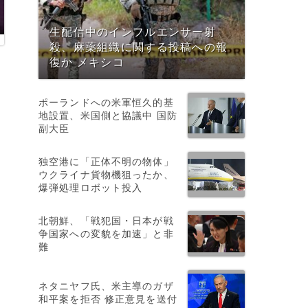
生配信中のインフルエンサー射
殺、麻薬組織に関する投稿への報
復か メキシコ
ポーランドへの米軍恒久的基
地設置、米国側と協議中 国防
副大臣
独空港に「正体不明の物体」
ウクライナ貨物機狙ったか、
爆弾処理ロボット投入
北朝鮮、「戦犯国・日本が戦
争国家への変貌を加速」と非
難
ネタニヤフ氏、米主導のガザ
和平案を拒否 修正意見を送付