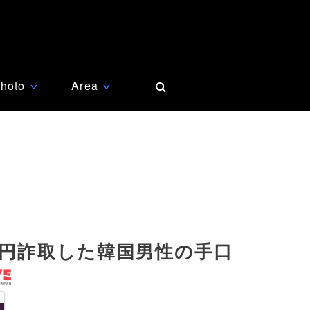
hoto
Area
∨
∨
万円詐取した韓国男性の手口