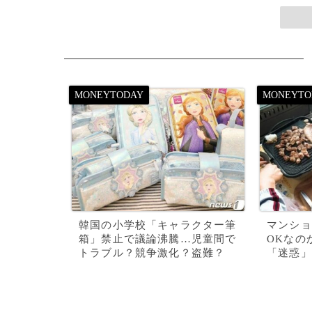
韓国の小学校「キャラクター筆
マンショ
箱」禁止で議論沸騰…児童間で
OKなの
トラブル？競争激化？盗難？
「迷惑」