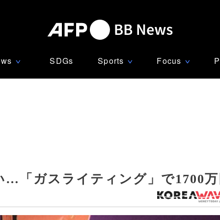
ews
SDGs
Sports
Focus
P
∨
∨
∨
…「ガスライティング」で1700