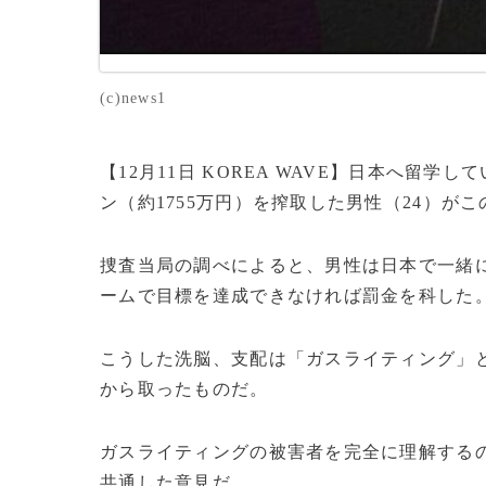
(c)news1
【12月11日 KOREA WAVE】日本へ留学
ン（約1755万円）を搾取した男性（24）が
捜査当局の調べによると、男性は日本で一緒に
ームで目標を達成できなければ罰金を科した
こうした洗脳、支配は「ガスライティング」
から取ったものだ。
ガスライティングの被害者を完全に理解する
共通した意見だ。