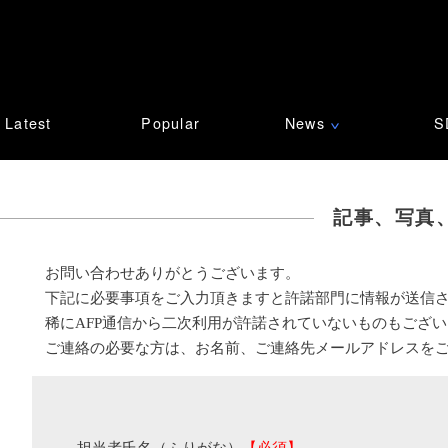
Latest
Popular
News
S
∨
記事、写真
お問い合わせありがとうございます。
下記に必要事項をご入力頂きますと許諾部門に情報が送信
稀にAFP通信から二次利用が許諾されていないものもござ
ご連絡の必要な方は、お名前、ご連絡先メールアドレスを