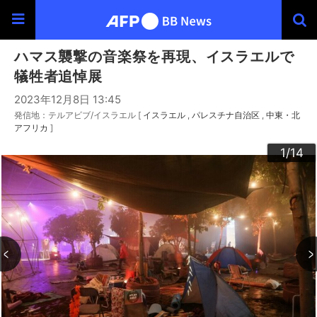
ハマス襲撃の音楽祭を再現、イスラエルで
犠牲者追悼展
2023年12月8日 13:45
発信地：テルアビブ/イスラエル [
イスラエル
パレスチナ自治区
中東・北
アフリカ
]
10
13
14
12
11
3
4
6
9
2
5
7
8
1
/14
/14
/14
/14
/14
/14
/14
/14
/14
/14
/14
/14
/14
/14