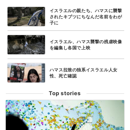
イスラエルの親たち、ハマスに襲撃
されたキブツにちなんだ名前をわが
子に
イスラエル、ハマス襲撃の残虐映像
を編集し各国で上映
ハマス拉致の独系イスラエル人女
性、死亡確認
Top stories