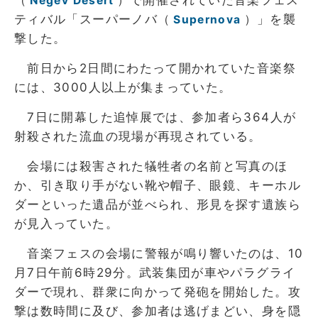
Negev Desert
ティバル「スーパーノバ（
）」を襲
Supernova
撃した。
前日から2日間にわたって開かれていた音楽祭
には、3000人以上が集まっていた。
7日に開幕した追悼展では、参加者ら364人が
射殺された流血の現場が再現されている。
会場には殺害された犠牲者の名前と写真のほ
か、引き取り手がない靴や帽子、眼鏡、キーホル
ダーといった遺品が並べられ、形見を探す遺族ら
が見入っていた。
音楽フェスの会場に警報が鳴り響いたのは、10
月7日午前6時29分。武装集団が車やパラグライ
ダーで現れ、群衆に向かって発砲を開始した。攻
撃は数時間に及び、参加者は逃げまどい、身を隠