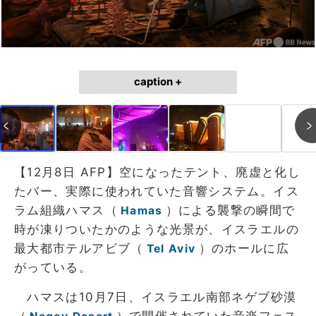
caption +
【12月8日 AFP】空になったテント、廃虚と化し
たバー、実際に使われていた音響システム。イス
ラム組織ハマス（
）による襲撃の瞬間で
Hamas
時が凍りついたかのような光景が、イスラエルの
最大都市テルアビブ（
）のホールに広
Tel Aviv
がっている。
ハマスは10月7日、イスラエル南部ネゲブ砂漠
（
）で開催されていた音楽フェス