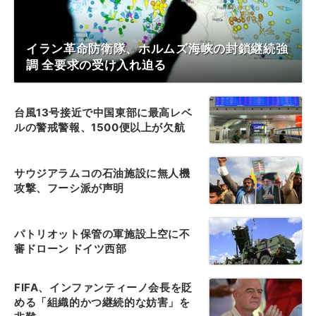
イラン革命防衛隊、ホルムズ海峡の封鎖継続強
調 全要求の受け入れ迫る
台風13号接近で中国東部に最高レベ
ルの警戒警報、1500便以上が欠航
サウジアラムコの石油施設に無人機
攻撃、フーシ派が声明
パトリオット保管の軍施設上空に不
審ドローン ドイツ西部
FIFA、インファンティーノ会長を貶
める「組織的かつ継続的な妨害」を