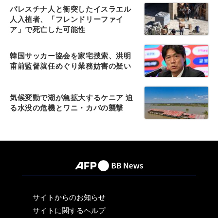
パレスチナ人と衝突したイスラエル
人入植者、「フレンドリーファイ
ア」で死亡した可能性
韓国サッカー協会を家宅捜索、洪明
甫前監督就任めぐり業務妨害の疑い
気候変動で湖が急拡大するケニア 迫
る水没の危機とワニ・カバの襲撃
サイトからのお知らせ
サイトに関するヘルプ