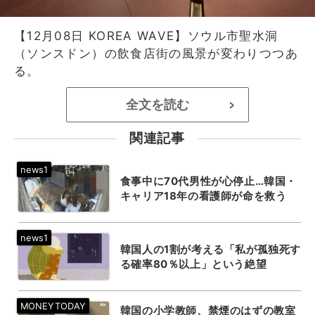
【12月08日 KOREA WAVE】ソウル市聖水洞
（ソンスドン）の飲食店街の風景が変わりつつあ
る。
全文を読む
>
関連記事
食事中に70代男性が心停止…韓国・
キャリア18年の看護師が命を救う
韓国人の1割が考える「私が孤独死す
る確率80％以上」という絶望
韓国の小学教師、禁煙のはずの教室