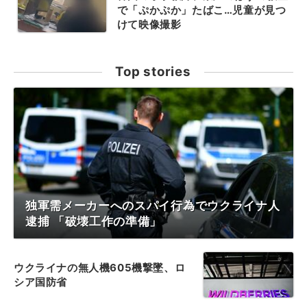
で「ぷかぷか」たばこ…児童が見つ
けて映像撮影
Top stories
独軍需メーカーへのスパイ行為でウクライナ人
逮捕 「破壊工作の準備」
ウクライナの無人機605機撃墜、ロ
シア国防省