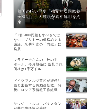
韓国の暗い歴史「強制的な国際養
子縁組」、大統領が真相解明を約
束
「1個3000円超もすべきでは
ない」ブリトーの価格めぐる
議論、米共和党の「内戦」に
発展
マラドーナさんの「神の手」
ボール、今月競売に 落札予想
価格は1千万ドル
ドイツでメルツ首相が辞任計
画と主張する偽動画拡散、背
後にロシア系情報工作組織
サウジ、トルコ、パキスタン
が共同防衛協定締結