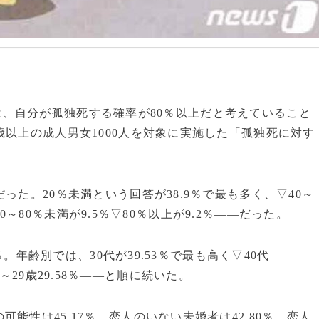
の1割は、自分が孤独死する確率が80％以上だと考えていること
歳以上の成人男女1000人を対象に実施した「孤独死に対す
った。20％未満という回答が38.9％で最も多く、▽40～
▽60～80％未満が9.5％▽80％以上が9.2％――だった。
％。年齢別では、30代が39.53％で最も高く▽40代
▽19～29歳29.58％――と順に続いた。
能性は45.17％。恋人のいない未婚者は42.80％、恋人