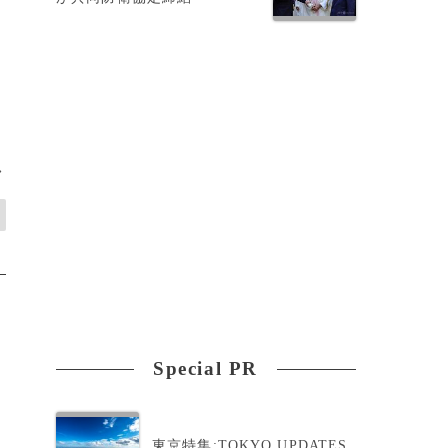
>
Special PR
東京特集:TOKYO UPDATES