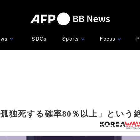
ews
SDGs
Sports
Focus
P
∨
∨
∨
孤独死する確率80％以上」という