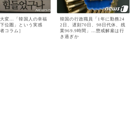
大変…「韓国人の幸福
韓国の行政職員「1年に勤務24
下位圏」という実感
2日、遅刻70日、98日代休、残
者コラム］
業969.9時間」…懲戒解雇は行
き過ぎか