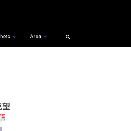
hoto
Area
∨
∨
絶望