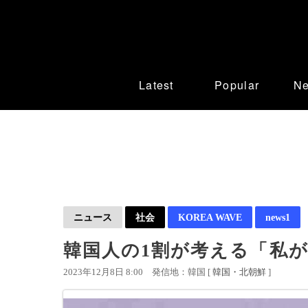
Latest
Popular
N
ニュース
社会
KOREA WAVE
news1
韓国人の1割が考える「私が
2023年12月8日 8:00
発信地：韓国 [
韓国・北朝鮮
]