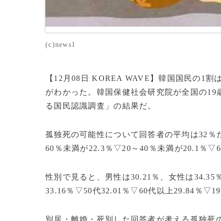
(c)news1
【12月08日 KOREA WAVE】韓国国民
がわかった。韓国保健社会研究院が全国の19
る国民認識調査」の結果だ。
孤独死の可能性について回答者の平均は32％だ
60％未満が22.3％▽20～40％未満が20.1％
性別で見ると、男性は30.21％、女性は34.35
33.16％▽50代32.01％▽60代以上29.84％
別居・離婚・死別した回答者が考える孤独死の可