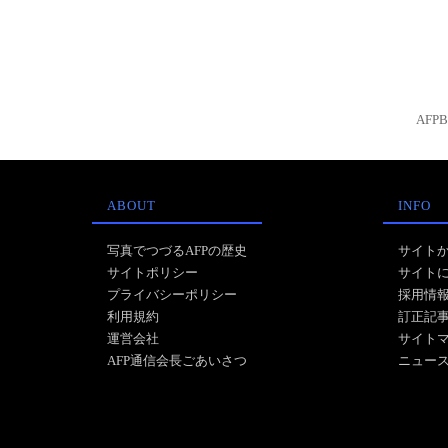
AFP
ABOUT
INFO
写真でつづるAFPの歴史
サイト
サイトポリシー
サイト
プライバシーポリシー
採用情
利用規約
訂正記
運営会社
サイト
AFP通信会長ごあいさつ
ニュー