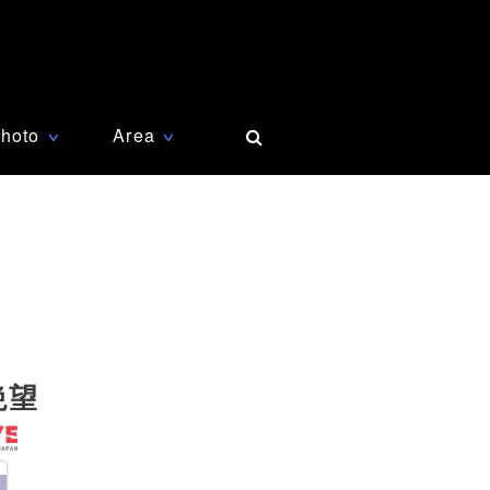
hoto
Area
∨
∨
絶望