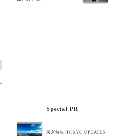
>
Special PR
東京特集:TOKYO UPDATES