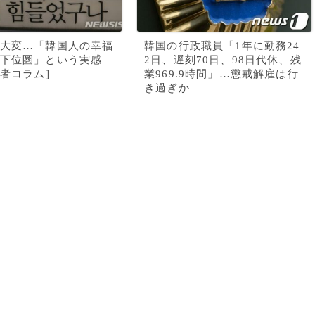
大変…「韓国人の幸福
韓国の行政職員「1年に勤務24
下位圏」という実感
2日、遅刻70日、98日代休、残
者コラム］
業969.9時間」…懲戒解雇は行
き過ぎか