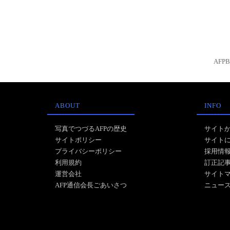
AFP
ABOUT
INFO
写真でつづるAFPの歴史
サイト
サイトポリシー
サイト
プライバシーポリシー
採用情
利用規約
訂正記
運営会社
サイト
AFP通信会長ごあいさつ
ニュー