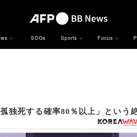
ews
SDGs
Sports
Focus
P
∨
∨
∨
孤独死する確率80％以上」という