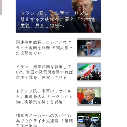
トランプ氏、「出産ツーリズム」
禁止する大統領令に署名 「出生地
主義」見直し継続へ
国連事務総長、ロシアとウク
ライナ両国を非難 民間人狙っ
た攻撃めぐり
イラン、湾岸諸国を脅迫して
いた 米国が発電所攻撃すれば
湾岸全域を「停電」させる
トランプ氏、米軍のミサイル
不足報道を否定 リークした人
物に拘禁刑を科すと脅迫
独軍需メーカーへのスパイ行
為でウクライナ人逮捕 「破壊
工作の準備」