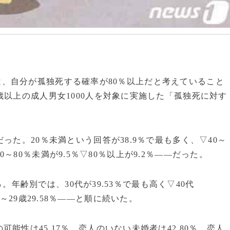
の1割は、自分が孤独死する確率が80％以上だと考えていること
歳以上の成人男女1000人を対象に実施した「孤独死に対す
った。20％未満という回答が38.9％で最も多く、▽40～
▽60～80％未満が9.5％▽80％以上が9.2％――だった。
％。年齢別では、30代が39.53％で最も高く▽40代
▽19～29歳29.58％――と順に続いた。
能性は45.17％。恋人のいない未婚者は42.80％、恋人