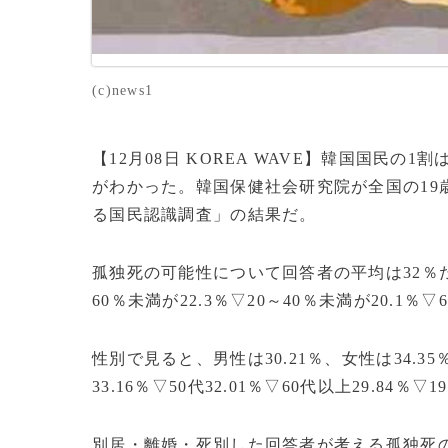
(c)news1
【12月08日 KOREA WAVE】韓国国民
がわかった。韓国保健社会研究院が全国の19
る国民認識調査」の結果だ。
孤独死の可能性について回答者の平均は32％だ
60％未満が22.3％▽20～40％未満が20.1％
性別で見ると、男性は30.21％、女性は34.35
33.16％▽50代32.01％▽60代以上29.84％
別居・離婚・死別した回答者が考える孤独死の可