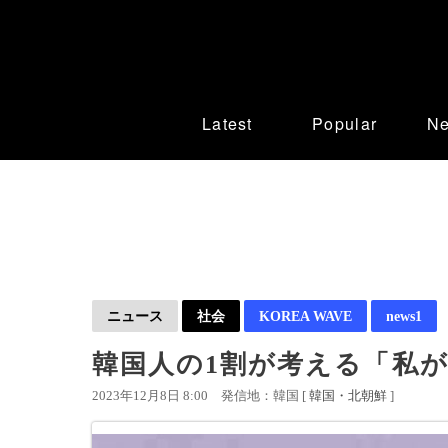
Latest
Popular
N
ニュース
社会
KOREA WAVE
news1
韓国人の1割が考える「私が
2023年12月8日 8:00
発信地：韓国 [
韓国・北朝鮮
]