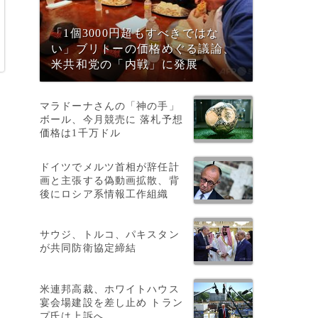
「1個3000円超もすべきではな
い」ブリトーの価格めぐる議論、
米共和党の「内戦」に発展
マラドーナさんの「神の手」
ボール、今月競売に 落札予想
価格は1千万ドル
ドイツでメルツ首相が辞任計
画と主張する偽動画拡散、背
後にロシア系情報工作組織
サウジ、トルコ、パキスタン
が共同防衛協定締結
米連邦高裁、ホワイトハウス
宴会場建設を差し止め トラン
プ氏は上訴へ