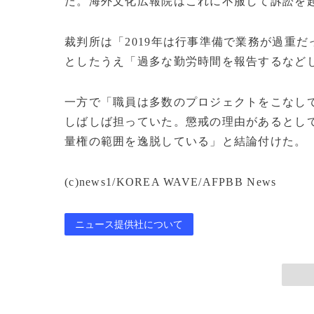
た。海外文化広報院はこれに不服して訴訟を
裁判所は「2019年は行事準備で業務が過重
としたうえ「過多な勤労時間を報告するなど
一方で「職員は多数のプロジェクトをこなし
しばしば担っていた。懲戒の理由があるとし
量権の範囲を逸脱している」と結論付けた。
(c)news1/KOREA WAVE/AFPBB News
ニュース提供社について