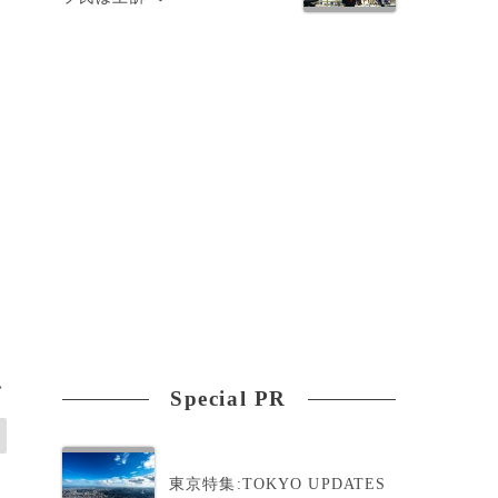
>
Special PR
東京特集:TOKYO UPDATES