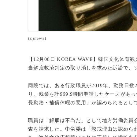
(c)news1
【12月08日 KOREA WAVE】韓国文化
当解雇救済判定の取り消しを求めた訴訟で、
同院では、ある行政職員が2019年、勤務日数
り、残業を計969.9時間申請したケースが
長勤務・補償休暇の悪用」が認められるとして
職員は「解雇は不当だ」として地方労働委員
査を請求した。中労委は「懲戒理由は認めら