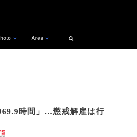
hoto
Area
∨
∨
969.9時間」…懲戒解雇は行