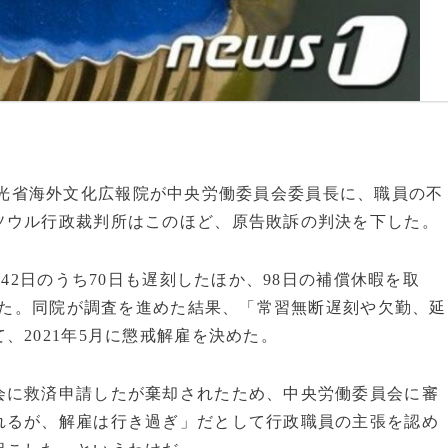
体育観光省海外文化広報院が中央労働委員会委員長に、職員の不
ソウル行政裁判所はこのほど、原告敗訴の判決を下した。
242日のうち70日も遅刻したほか、98日の補償休暇を取
あった。同院が調査を進めた結果、「常習無断遅刻や欠勤、延
、2021年5月に懲戒解雇を決めた。
会に救済申請したが棄却されたため、中央労働委員会に審
れるが、解雇は行き過ぎ」だとして行政職員の主張を認め