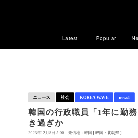
Latest
Popular
N
ニュース
社会
KOREA WAVE
news1
韓国の行政職員「1年に勤務2
き過ぎか
2023年12月8日 5:00
発信地：韓国 [
韓国・北朝鮮
]